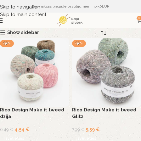
Skip to navigation
Bezmaksas piegāde pasūtījumiem no 50EUR
Skip to main content
0
Show sidebar
-30%
-30%
Rico Design Make it tweed
Rico Design Make it tweed
dzija
Glitz
4,54
€
5,59
€
6,49
€
7,99
€
Izvēlieties
Izvēlieties