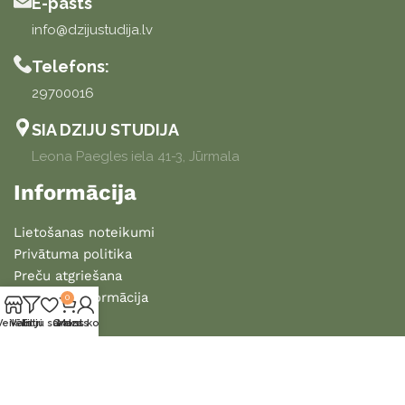
E-pasts
info@dzijustudija.lv
Telefons:
29700016
SIA DZIJU STUDIJA
Leona Paegles iela 41-3, Jūrmala
Informācija
Lietošanas noteikumi
Privātuma politika
Preču atgriešana
Piegādes informācija
0
Veikals
Vēlmju saraksts
Filtri
Grozs
Mans konts
2025 DZIJU STUDIJA