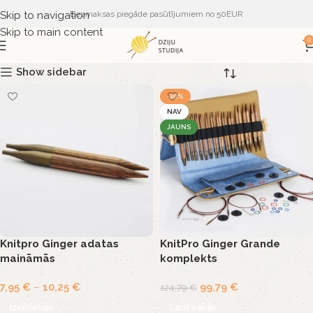
Skip to navigation
Bezmaksas piegāde pasūtījumiem no 50EUR
Skip to main content
0
Show sidebar
-20%
NAV
JAUNS
Knitpro Ginger adatas
KnitPro Ginger Grande
maināmās
komplekts
7,95
€
–
10,25
€
99,79
€
124,79
€
Izvēlieties
Lasīt vairāk