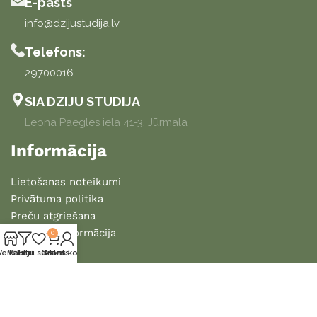
E-pasts
info@dzijustudija.lv
Telefons:
29700016
SIA DZIJU STUDIJA
Leona Paegles iela 41-3, Jūrmala
Informācija
Lietošanas noteikumi
Privātuma politika
Preču atgriešana
Piegādes informācija
0
Veikals
Vēlmju saraksts
Filtri
Grozs
Mans konts
2025 DZIJU STUDIJA