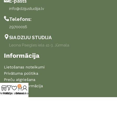
E-pasts
info@dzijustudija.lv
Telefons:
29700016
SIA DZIJU STUDIJA
Leona Paegles iela 41-3, Jūrmala
Informācija
Lietošanas noteikumi
Privātuma politika
Preču atgriešana
Piegādes informācija
0
Veikals
Vēlmju saraksts
Filtri
Grozs
Mans konts
2025 DZIJU STUDIJA