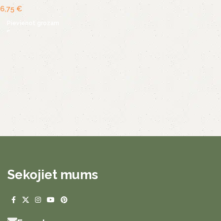
6,75
€
Pievienot grozam
Sekojiet mums