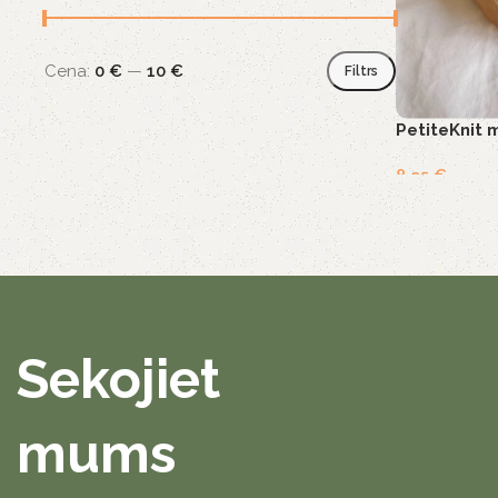
Cena:
0 €
—
10 €
Filtrs
PetiteKnit
8,95
€
Sekojiet
mums