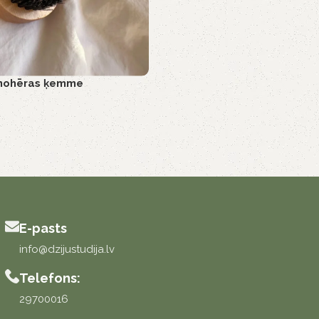
 mohēras ķemme
E-pasts
info@dzijustudija.lv
Telefons:
29700016