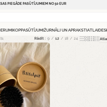
SAS PIEGĀDE PASŪTĪJUMIEM NO 50 EUR
DERUMI
KOPPASŪTĪJUMI
ŽURNĀLI UN APRAKSTI
ATLAIDES
ts
Rādīt
9
12
18
24