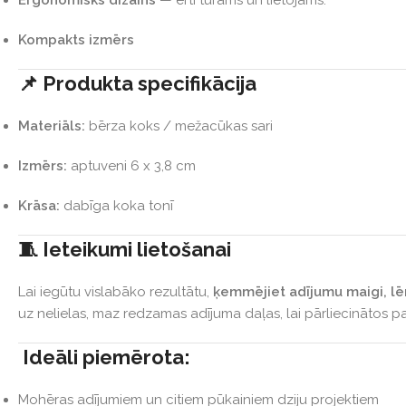
Ergonomisks dizains
— ērti turams un lietojams.
Kompakts izmērs
📌 Produkta specifikācija
Materiāls:
bērza koks / mežacūkas sari
Izmērs:
aptuveni 6 x 3,8 cm
Krāsa:
dabīga koka tonī
🧵 Ieteikumi lietošanai
Lai iegūtu vislabāko rezultātu,
ķemmējiet adījumu maigi, lē
uz nelielas, maz redzamas adījuma daļas, lai pārliecinātos pa
Ideāli piemērota:
Mohēras adījumiem un citiem pūkainiem dziju projektiem