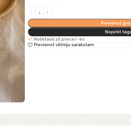
Pievienot gr
Nopirkt tag
Noliktavā 16 prece/-es
Pievienot vēlmju sarakstam