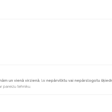
nām un vienā virzienā
, lai
nepārvilktu vai nepārslogotu šķied
r pareizu tehniku.