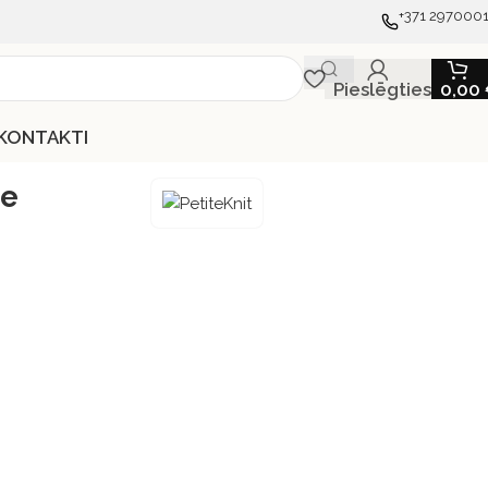
+371 297000
Pieslēgties
0,00
KONTAKTI
me