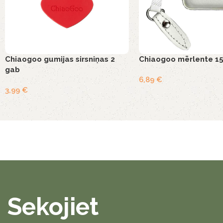
Chiaogoo gumijas sirsniņas 2
Chiaogoo mērlente 1
gab
6,89
€
3,99
€
Sekojiet