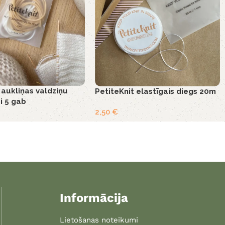
 aukliņas valdziņu
PetiteKnit elastīgais diegs 20m
i 5 gab
2,50
€
Informācija
Lietošanas noteikumi