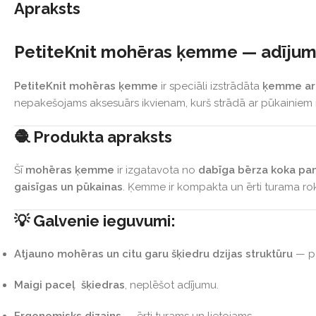
Apraksts
PetiteKnit mohēras ķemme — adījumu
PetiteKnit mohēras ķemme
ir speciāli izstrādāta
ķemme ar 
nepakešojams aksesuārs ikvienam, kurš strādā ar pūkainiem 
🧶 Produkta apraksts
Šī
mohēras ķemme
ir izgatavota no
dabīga bērza koka pa
gaisīgas un pūkainas
. Ķemme ir kompakta un ērti turama ro
💡 Galvenie ieguvumi:
Atjauno mohēras un citu garu šķiedru dzijas struktūru
— pa
Maigi paceļ šķiedras
, neplēšot adījumu.