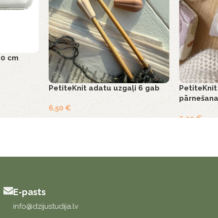
50 cm
PetiteKnit
PetiteKnit adatu uzgaļi 6 gab
pārnešana
6,50
€
2,99
€
E-pasts
info@dzijustudija.lv