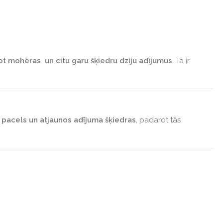
not mohēras un citu garu šķiedru dziju adījumus
. Tā ir
i
pacels un atjaunos adījuma šķiedras
, padarot tās