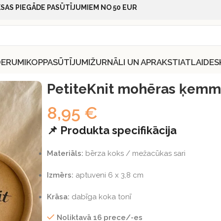
SAS PIEGĀDE PASŪTĪJUMIEM NO 50 EUR
DERUMI
KOPPASŪTĪJUMI
ŽURNĀLI UN APRAKSTI
ATLAIDES
s ķemme
PetiteKnit mohēras ķem
8,95
€
📌 Produkta specifikācija
Materiāls:
bērza koks / mežacūkas sari
Izmērs:
aptuveni 6 x 3,8 cm
Krāsa:
dabīga koka tonī
Noliktavā 16 prece/-es