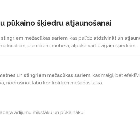
 pūkaino šķiedru atjaunošanai
stingriem mežacūkas sariem
, kas palīdz
atdzīvināt un atjau
materiāliem, piemēram, mohēra, alpaka vai līdzīgām šķiedrām.
matnes
un
stingriem mežacūkas sariem
, kas maigi, bet efektīv
kā, nodrošinot labu kontroli ķemmēšanas laikā.
dara adījumu mīkstāku un pūkaināku.