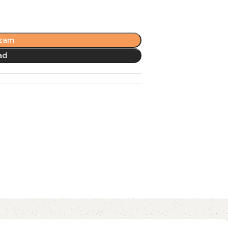
ozam
ad