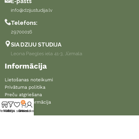
E-pasts
info@dzijustudija.lv
Telefons:
29700016
SIA DZIJU STUDIJA
Leona Paegles iela 41-3, Jūrmala
Informācija
Lietošanas noteikumi
Privātuma politika
Preču atgriešana
Piegādes informācija
0
Veikals
Vēlmju saraksts
Filtri
Grozs
Mans konts
2025 DZIJU STUDIJA