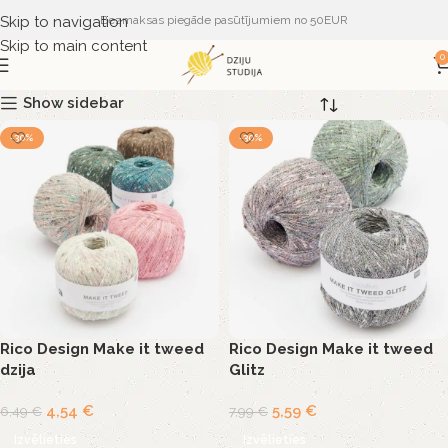
Skip to navigation
Bezmaksas piegāde pasūtījumiem no 50EUR
Skip to main content
0
Show sidebar
-30%
-30%
Rico Design Make it tweed
Rico Design Make it tweed
dzija
Glitz
4,54
€
5,59
€
6,49
€
7,99
€
Izvēlieties
Izvēlieties