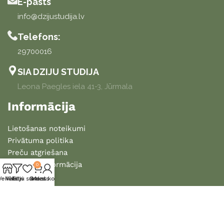
E-pasts
info@dzijustudija.lv
Telefons:
29700016
SIA DZIJU STUDIJA
Leona Paegles iela 41-3, Jūrmala
Informācija
Lietošanas noteikumi
Privātuma politika
Preču atgriešana
Piegādes informācija
0
Veikals
Vēlmju saraksts
Filtri
Grozs
Mans konts
2025 DZIJU STUDIJA