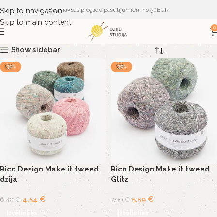
Skip to navigation
Bezmaksas piegāde pasūtījumiem no 50EUR
Skip to main content
0
Show sidebar
-30%
-30%
Rico Design Make it tweed
Rico Design Make it tweed
dzija
Glitz
4,54
€
5,59
€
6,49
€
7,99
€
Izvēlieties
Izvēlieties