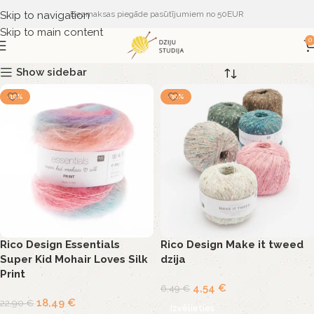
Skip to navigation
Bezmaksas piegāde pasūtījumiem no 50EUR
Skip to main content
0
Show sidebar
-19%
-30%
Rico Design Essentials
Rico Design Make it tweed
Super Kid Mohair Loves Silk
dzija
Print
4,54
€
6,49
€
18,49
€
22,90
€
Izvēlieties