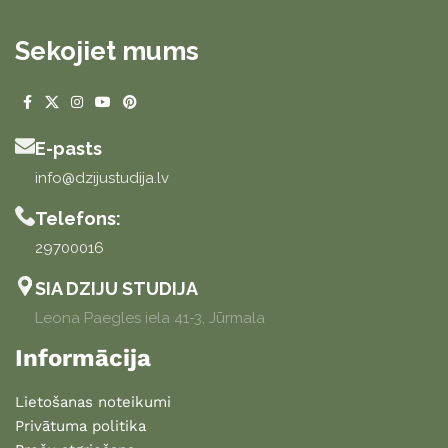
Sekojiet mums
E-pasts
info@dzijustudija.lv
Telefons:
29700016
SIA DZIJU STUDIJA
Leona Paegles iela 41-3, Jūrmala
Informācija
Lietošanas noteikumi
Privātuma politika