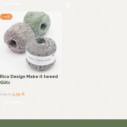
Izvēlieties
-30%
Rico Design Make it tweed
Glitz
5,59
€
7,99
€
Izvēlieties