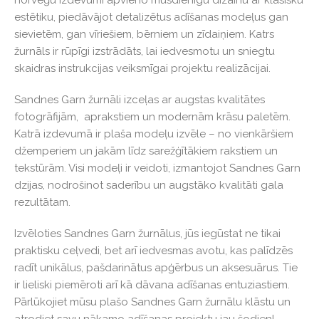
estētiku, piedāvājot detalizētus adīšanas modeļus gan
sievietēm, gan vīriešiem, bērniem un zīdaiņiem. Katrs
žurnāls ir rūpīgi izstrādāts, lai iedvesmotu un sniegtu
skaidras instrukcijas veiksmīgai projektu realizācijai.
Sandnes Garn žurnāli izceļas ar augstas kvalitātes
fotogrāfijām, aprakstiem un modernām krāsu paletēm.
Katrā izdevumā ir plaša modeļu izvēle – no vienkāršiem
džemperiem un jakām līdz sarežģītākiem rakstiem un
tekstūrām. Visi modeļi ir veidoti, izmantojot Sandnes Garn
dzijas, nodrošinot saderību un augstāko kvalitāti gala
rezultātam.
Izvēloties Sandnes Garn žurnālus, jūs iegūstat ne tikai
praktisku ceļvedi, bet arī iedvesmas avotu, kas palīdzēs
radīt unikālus, pašdarinātus apģērbus un aksesuārus. Tie
ir lieliski piemēroti arī kā dāvana adīšanas entuziastiem.
Pārlūkojiet mūsu plašo Sandnes Garn žurnālu klāstu un
atrodiet savu nākamo adīšanas projektu jau šodien!