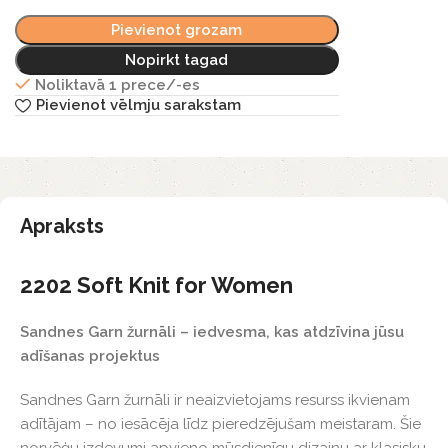
Pievienot grozam
Nopirkt tagad
Noliktavā 1 prece/-es
Pievienot vēlmju sarakstam
Apraksts
2202 Soft Knit for Women
Sandnes Garn žurnāli – iedvesma, kas atdzīvina jūsu
adīšanas projektus
Sandnes Garn žurnāli ir neaizvietojams resurss ikvienam
adītājam – no iesācēja līdz pieredzējušam meistaram. Šie
norvēģu izdevumi apvieno mūsdienīgu dizainu ar klasisku