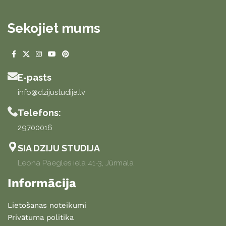
Sekojiet mums
E-pasts
info@dzijustudija.lv
Telefons:
29700016
SIA DZIJU STUDIJA
Leona Paegles iela 41-3, Jūrmala
Informācija
Lietošanas noteikumi
Privātuma politika