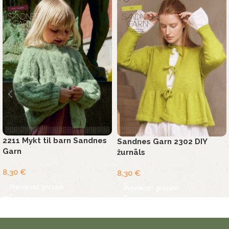
2211 Mykt til barn Sandnes
Sandnes Garn 2302 DIY
Garn
žurnāls
8,30
€
8,30
€
Pievienot grozam
Pievienot grozam