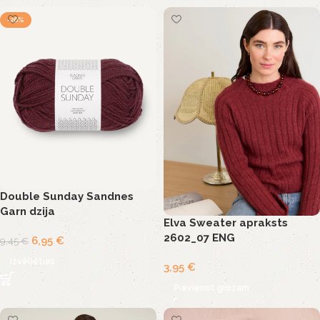
-26%
Double Sunday Sandnes
Garn dzija
Elva Sweater apraksts
2602_07 ENG
6,95
€
9,45
€
Izvēlieties
3,95
€
Pievienot grozam