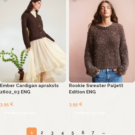
Ember Cardigan apraksts
Rookie Sweater Paljett
2602_03 ENG
Edition ENG
3,95
€
3,95
€
Pievienot grozam
Pievienot grozam
1
2
3
4
5
6
7
→