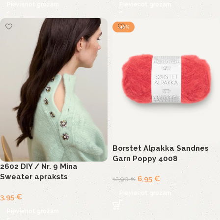
Pievienot grozam
Pievienot grozam
-46%
Borstet Alpakka Sandnes
Garn Poppy 4008
2602 DIY / Nr. 9 Mina
Sweater apraksts
6,95
€
12,90
€
Pievienot grozam
3,95
€
Pievienot grozam