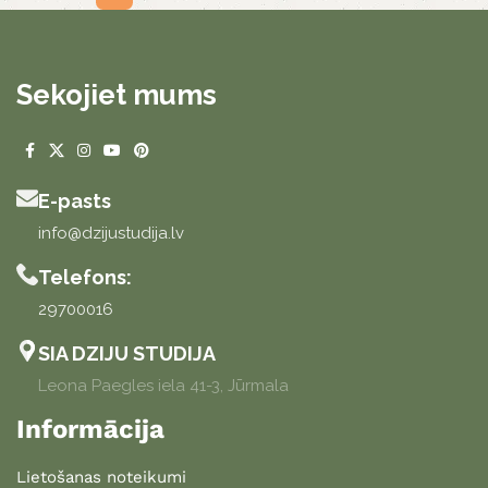
Sekojiet mums
E-pasts
info@dzijustudija.lv
Telefons:
29700016
SIA DZIJU STUDIJA
Leona Paegles iela 41-3, Jūrmala
Informācija
Lietošanas noteikumi