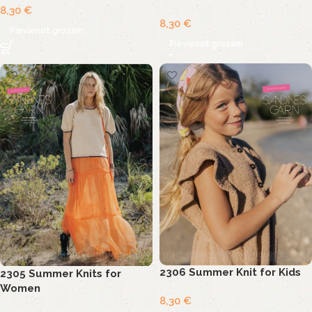
8,30
€
8,30
€
Pievienot grozam
Pievienot grozam
2306 Summer Knit for Kids
2305 Summer Knits for
Women
8,30
€