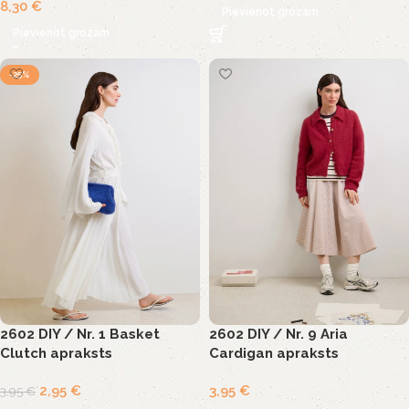
8,30
€
Pievienot grozam
Pievienot grozam
-25%
2602 DIY / Nr. 1 Basket
2602 DIY / Nr. 9 Aria
Clutch apraksts
Cardigan apraksts
2,95
€
3,95
€
3,95
€