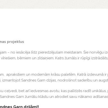
anas projektus
ājam – no iesācēja līdz pieredzējušam meistaram. Šie norvēģu iz
iešiem, bērniem un zīdaiņiem. Katrs žurnāls ir rūpīgi izstrādāts,
fijām, aprakstiem un modernām krāsu paletēm. Katrā izdevumā i
oti, izmantojot Sandnes Garn dzijas, nodrošinot saderību un augst
sku ceļvedi, bet arī iedvesmas avotu, kas palīdzēs radīt unikālus,
 Sandnes Garn žurnālu klāstu un atrodiet savu nākamo adīšanas 
andnes Garn dzijām!!