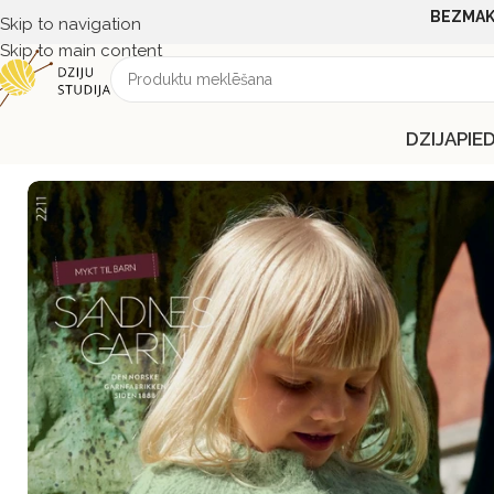
BEZMAK
Skip to navigation
Skip to main content
DZIJA
PIE
Sākums
ŽURNĀLI UN APRAKSTI
SANDNES GARN
2211 Mykt 