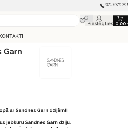
+371 297000
Pieslēgties
0,00
KONTAKTI
s Garn
kopā ar Sandnes Garn dzijām!!
us jebkuru Sandnes Garn dziju.