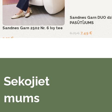
Sandnes Garn DUO dzi
PASŪTĪJUMS
Sandnes Garn 2502 Nr. 6 Ivy tee
7,49
€
8,75
€
3,95
€
Sekojiet
mums