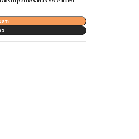
prakstu pārdošanas noteikumi.
ozam
ad