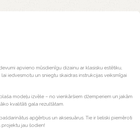
devumi apvieno mūsdienīgu dizainu ar klasisku estētiku,
 lai iedvesmotu un sniegtu skaidras instrukcijas veiksmīgai
r plaša modeļu izvēle – no vienkāršiem džemperiem un jakām
āko kvalitāti gala rezultātam.
 pašdarinātus apģērbus un aksesuārus. Tie ir lieliski piemēroti
projektu jau šodien!