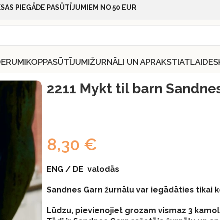
SAS PIEGĀDE PASŪTĪJUMIEM NO 50 EUR
DERUMI
KOPPASŪTĪJUMI
ŽURNĀLI UN APRAKSTI
ATLAIDES
til barn Sandnes Garn
2211 Mykt til barn Sandne
8,30
€
ENG / DE valodās
Sandnes Garn žurnālu var iegādāties tikai 
Lūdzu, pievienojiet grozam vismaz 3 kamol