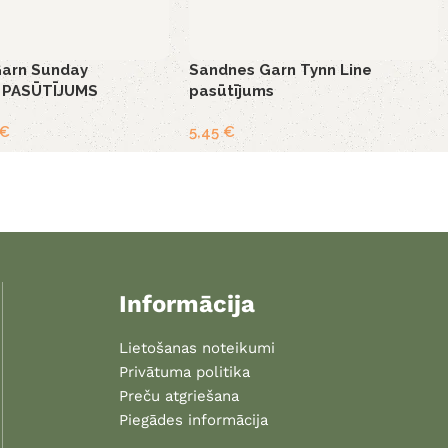
arn Sunday
Sandnes Garn Tynn Line
t PASŪTĪJUMS
pasūtījums
€
5,45
€
Informācija
Lietošanas noteikumi
Privātuma politika
Preču atgriešana
Piegādes informācija