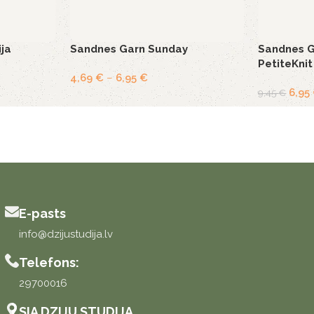
ja
Sandnes Garn Sunday
Sandnes G
PetiteKni
4,69
€
–
6,95
€
6,95
9,45
€
E-pasts
info@dzijustudija.lv
Telefons:
29700016
SIA DZIJU STUDIJA