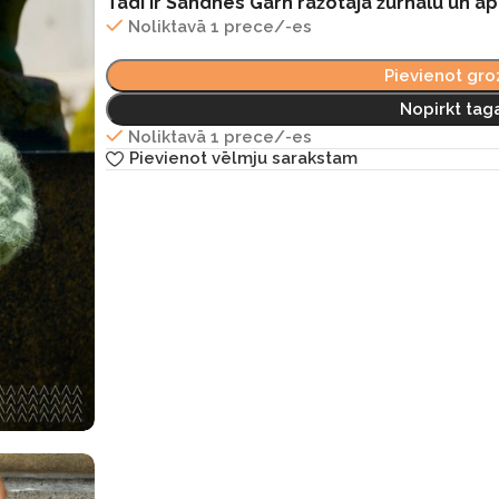
Tādi ir Sandnes Garn ražotāja žurnālu un a
Noliktavā 1 prece/-es
Pievienot gr
Nopirkt tag
Noliktavā 1 prece/-es
Pievienot vēlmju sarakstam