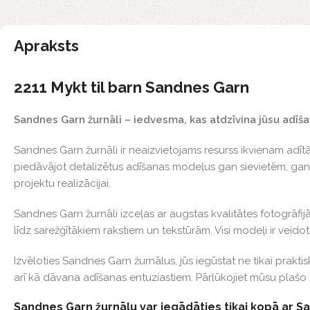
Apraksts
2211 Mykt til barn Sandnes Garn
Sandnes Garn žurnāli – iedvesma, kas atdzīvina jūsu adīš
Sandnes Garn žurnāli ir neaizvietojams resurss ikvienam adīt
piedāvājot detalizētus adīšanas modeļus gan sievietēm, gan vīr
projektu realizācijai.
Sandnes Garn žurnāli izceļas ar augstas kvalitātes fotogrā
līdz sarežģītākiem rakstiem un tekstūrām. Visi modeļi ir veid
Izvēloties Sandnes Garn žurnālus, jūs iegūstat ne tikai prakti
arī kā dāvana adīšanas entuziastiem. Pārlūkojiet mūsu plašo
Sandnes Garn žurnālu var iegādāties tikai kopā ar S