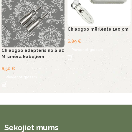
Chiaogoo mērlente 150 cm
6,89
€
Pievienot grozam
Chiaogoo adapteris no S uz
M izmēra kabeļiem
6,50
€
Pievienot grozam
Sekojiet mums