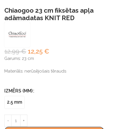
Chiaogoo 23 cm fiksētas apļa
adāmadatas KNIT RED
12,99
€
12,25
€
Garums: 23 cm
Materiāls: nerūsējošais tērauds
IZMĒRS (MM)
2.5 mm