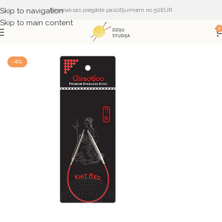
Skip to navigation
Bezmaksas piegāde pasūtījumiem no 50EUR
Skip to main content
0
Sākums
PIEDERUMI
ADĀMADATAS
ChiaoGoo
-6%