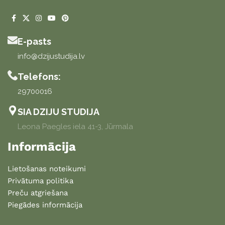
E-pasts
info@dzijustudija.lv
Telefons:
29700016
SIA DZIJU STUDIJA
Leona Paegles iela 41-3, Jūrmala
Informācija
Lietošanas noteikumi
Privātuma politika
Preču atgriešana
Piegādes informācija