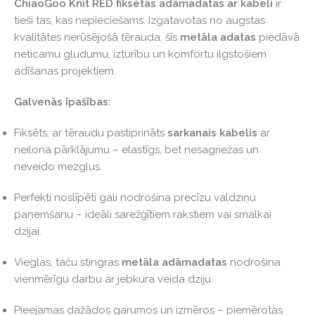
ChiaoGoo Knit RED
fiksētās adāmadatas ar kabeli
ir
tieši tas, kas nepieciešams. Izgatavotas no augstas
kvalitātes nerūsējošā tērauda, šīs
metāla adatas
piedāvā
neticamu gludumu, izturību un komfortu ilgstošiem
adīšanas projektiem.
Galvenās īpašības:
Fiksēts, ar tēraudu pastiprināts
sarkanais kabelis
ar
neilona pārklājumu – elastīgs, bet nesagriežas un
neveido mezglus.
Perfekti noslīpēti gali nodrošina precīzu valdziņu
paņemšanu – ideāli sarežģītiem rakstiem vai smalkai
dzijai.
Vieglas, taču stingras
metāla adāmadatas
nodrošina
vienmērīgu darbu ar jebkura veida dziju.
Pieejamas dažādos garumos un izmēros – piemērotas