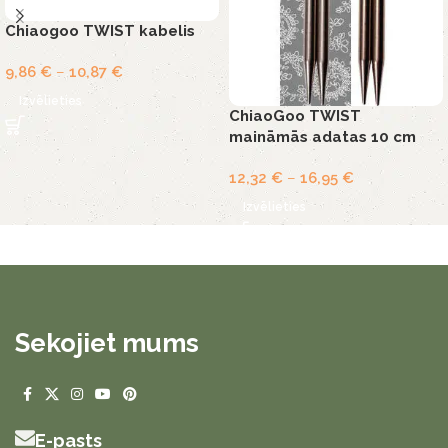
Chiaogoo TWIST kabelis
9,86
€
–
10,87
€
Izvēlieties
ChiaoGoo TWIST
maināmās adatas 10 cm
12,32
€
–
16,95
€
Izvēlieties
Sekojiet mums
E-pasts