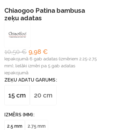
Chiaogoo Patina bambusa
zeķu adatas
10,50
€
9,98
€
Iepakojumā 6 gab adatas (izmēriem 2.25-2.75
mm), lielāki izmēri pa 5 gab adatas
iepakojumā
ZEĶU ADATU GARUMS
15 cm
20 cm
IZMĒRS (MM)
2.5 mm
2.75 mm