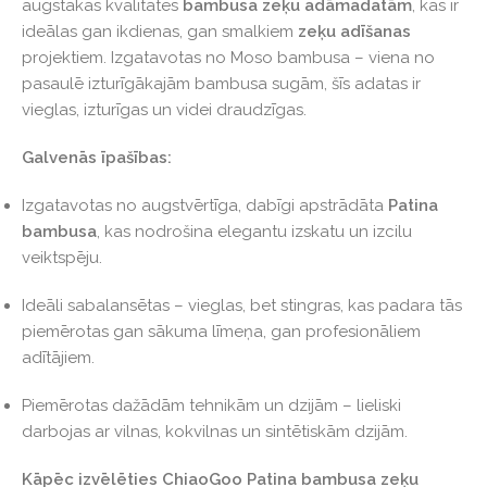
augstākās kvalitātes
bambusa zeķu adāmadatām
, kas ir
ideālas gan ikdienas, gan smalkiem
zeķu adīšanas
projektiem. Izgatavotas no Moso bambusa – viena no
pasaulē izturīgākajām bambusa sugām, šīs adatas ir
vieglas, izturīgas un videi draudzīgas.
Galvenās īpašības:
Izgatavotas no augstvērtīga, dabīgi apstrādāta
Patina
bambusa
, kas nodrošina elegantu izskatu un izcilu
veiktspēju.
Ideāli sabalansētas – vieglas, bet stingras, kas padara tās
piemērotas gan sākuma līmeņa, gan profesionāliem
adītājiem.
Piemērotas dažādām tehnikām un dzijām – lieliski
darbojas ar vilnas, kokvilnas un sintētiskām dzijām.
Kāpēc izvēlēties ChiaoGoo Patina bambusa zeķu