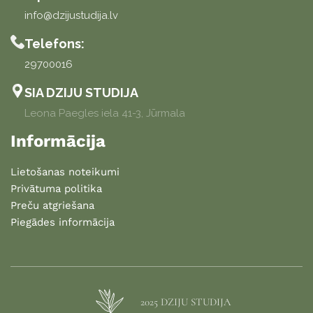
info@dzijustudija.lv
Telefons:
29700016
SIA DZIJU STUDIJA
Leona Paegles iela 41-3, Jūrmala
Informācija
Lietošanas noteikumi
Privātuma politika
Preču atgriešana
Piegādes informācija
2025 DZIJU STUDIJA