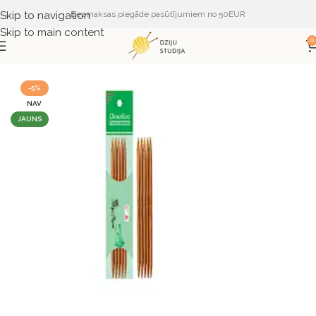
Skip to navigation
Bezmaksas piegāde pasūtījumiem no 50EUR
Skip to main content
0
Sākums
PIEDERUMI
ADĀMADATAS
ChiaoGoo
-5%
NAV
JAUNS