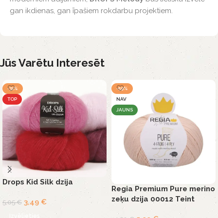
gan ikdienas, gan īpašiem rokdarbu projektiem.
Jūs Varētu Interesēt
-31%
-59%
TOP
NAV
JAUNS
Drops Kid Silk dzija
Regia Premium Pure merino
zeķu dzija 00012 Teint
3,49
€
5,05
€
Izvēlieties