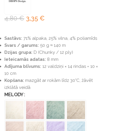
4,80
€
3,35
€
Sastāvs:
71% alpaka, 25% vilna, 4% poliamīds
Svars / garums:
50 g ≈ 140 m
Dzijas grupa:
D (Chunky / 12 ply)
Ieteicamās adatas:
8 mm
Adījuma blīvums:
12 valdziņi × 14 rindas = 10 ×
10 cm
Kopšana:
mazgāt ar rokām līdz 30°C, žāvēt
izklātā veidā
MELODY