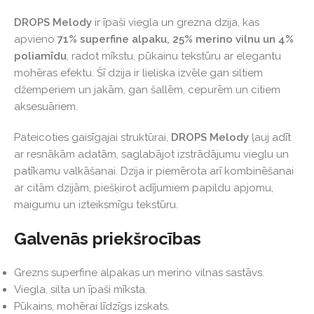
DROPS Melody
ir īpaši viegla un grezna dzija, kas
apvieno
71% superfine alpaku, 25% merino vilnu un 4%
poliamīdu
, radot mīkstu, pūkainu tekstūru ar elegantu
mohēras efektu. Šī dzija ir lieliska izvēle gan siltiem
džemperiem un jakām, gan šallēm, cepurēm un citiem
aksesuāriem.
Pateicoties gaisīgajai struktūrai,
DROPS Melody
ļauj adīt
ar resnākām adatām, saglabājot izstrādājumu vieglu un
patīkamu valkāšanai. Dzija ir piemērota arī kombinēšanai
ar citām dzijām, piešķirot adījumiem papildu apjomu,
maigumu un izteiksmīgu tekstūru.
Galvenās priekšrocības
Grezns superfine alpakas un merino vilnas sastāvs.
Viegla, silta un īpaši mīksta.
Pūkains, mohērai līdzīgs izskats.