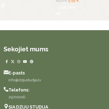
5,99
€
14,50
€
Lasīt vairāk
Sekojiet mums
E-pasts
info@dzijustudija.lv
Telefons:
29700016
SIA DZIJU STUDIJA