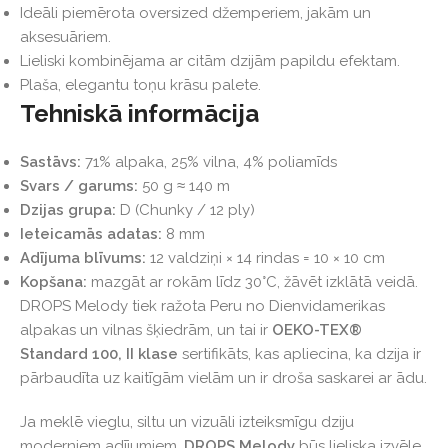
Ideāli piemērota oversized džemperiem, jakām un
aksesuāriem.
Lieliski kombinējama ar citām dzijām papildu efektam.
Plaša, elegantu toņu krāsu palete.
Tehniskā informācija
Sastāvs:
71% alpaka, 25% vilna, 4% poliamīds
Svars / garums:
50 g ≈ 140 m
Dzijas grupa:
D (Chunky / 12 ply)
Ieteicamās adatas:
8 mm
Adījuma blīvums:
12 valdziņi × 14 rindas = 10 × 10 cm
Kopšana:
mazgāt ar rokām līdz 30°C, žāvēt izklātā veidā.
DROPS Melody tiek ražota Peru no Dienvidamerikas
alpakas un vilnas šķiedrām, un tai ir
OEKO-TEX®
Standard 100, II klase
sertifikāts, kas apliecina, ka dzija ir
pārbaudīta uz kaitīgām vielām un ir droša saskarei ar ādu.
Ja meklē vieglu, siltu un vizuāli izteiksmīgu dziju
moderniem adījumiem,
DROPS Melody
būs lieliska izvēle