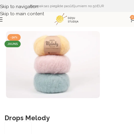
Skip to navigation
Bezmaksas piegāde pasūtījumiem no 50EUR
Skip to main content
0
Sākums
DZIJA
DZIJA PĒC RAŽOTĀJA
DROPS
-30%
JAUNS
Drops Melody