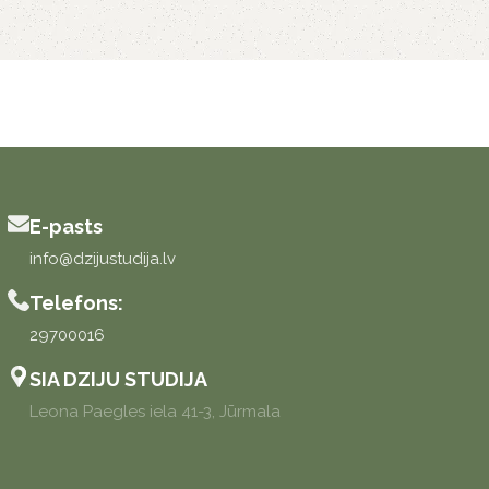
E-pasts
info@dzijustudija.lv
Telefons:
29700016
SIA DZIJU STUDIJA
Leona Paegles iela 41-3, Jūrmala