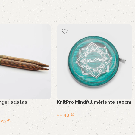
inger adatas
KnitPro Mindful mērlente 150cm
14,43
€
,25
€