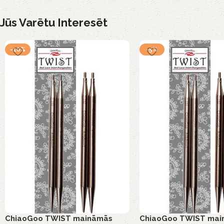
Jūs Varētu Interesēt
-10%
-5%
ChiaoGoo TWIST maināmās
ChiaoGoo TWIST mai