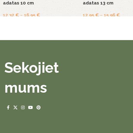
adatas 10 cm
adatas 13 cm
12,32
€
–
16,95
€
12,95
€
–
15,96
€
Sekojiet
mums