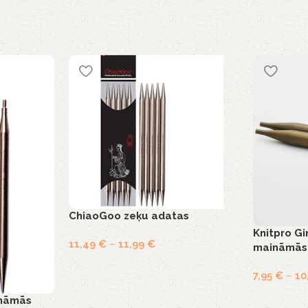
ChiaoGoo zeķu adatas
Knitpro G
11,49
€
–
11,99
€
maināmās
7,95
€
–
10
nāmās