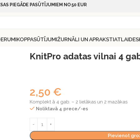
SAS PIEGĀDE PASŪTĪJUMIEM NO 50 EUR
DERUMI
KOPPASŪTĪJUMI
ŽURNĀLI UN APRAKSTI
ATLAIDES
ai 4 gab
KnitPro adatas vilnai 4 ga
2,50
€
Komplekt ā 4 gab. – 2 lielākas un 2 mazākas
Noliktavā 4 prece/-es
Pievienot gr