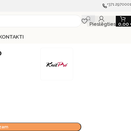
+371 297000
Pieslēgties
0,00
KONTAKTI
b
ozam