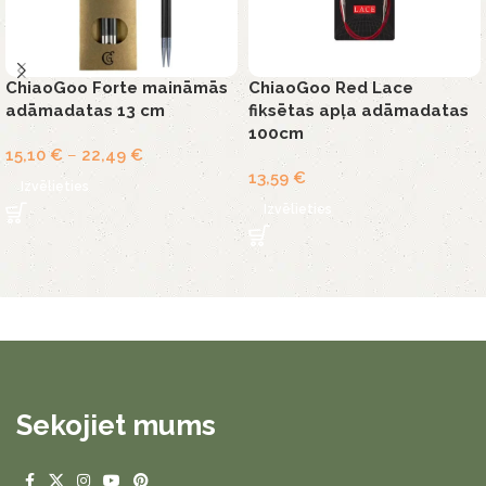
ChiaoGoo Forte maināmās
ChiaoGoo Red Lace
adāmadatas 13 cm
fiksētas apļa adāmadatas
100cm
15,10
€
–
22,49
€
13,59
€
Izvēlieties
Izvēlieties
Sekojiet mums