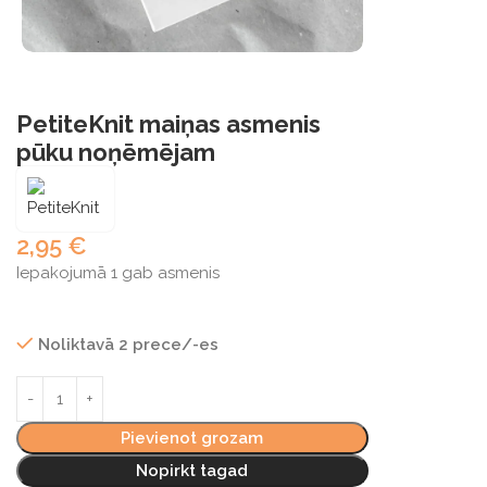
PetiteKnit maiņas asmenis
pūku noņēmējam
2,95
€
Iepakojumā 1 gab asmenis
Noliktavā 2 prece/-es
Pievienot grozam
Nopirkt tagad