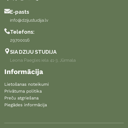
E-pasts
info@dzijustudija.lv
Telefons:
29700016
SIA DZIJU STUDIJA
Leona Paegles iela 41-3, Jūrmala
Informācija
Lietošanas noteikumi
Privātuma politika
Preču atgriešana
Piegādes informācija