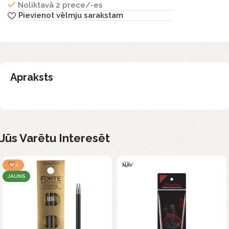
Noliktavā 2 prece/-es
Pievienot vēlmju sarakstam
Apraksts
Jūs Varētu Interesēt
-15%
NAV
JAUNS