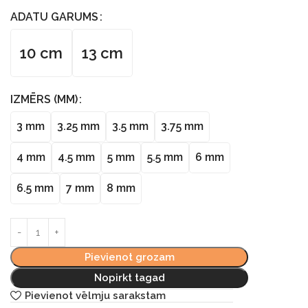
ADATU GARUMS
10 cm
13 cm
IZMĒRS (MM)
3 mm
3.25 mm
3.5 mm
3.75 mm
4 mm
4.5 mm
5 mm
5.5 mm
6 mm
6.5 mm
7 mm
8 mm
Pievienot grozam
Nopirkt tagad
Pievienot vēlmju sarakstam