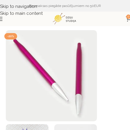
Skip to navigation
Bezmaksas piegāde pasūtījumiem no 50EUR
Skip to main content
0
Sākums
PIEDERUMI
ADĀMADATAS
KnitPro
-20%