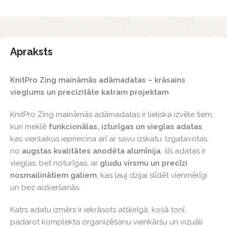
Apraksts
KnitPro Zing maināmās adāmadatas – krāsains
vieglums un precizitāte katram projektam
KnitPro Zing maināmās adāmadatas ir lieliska izvēle tiem,
kuri meklē
funkcionālas, izturīgas un vieglas adatas
,
kas vienlaikus iepriecina arī ar savu izskatu. Izgatavotas
no
augstas kvalitātes anodēta alumīnija
, šīs adatas ir
vieglas, bet noturīgas, ar
gludu virsmu un precīzi
nosmailinātiem galiem
, kas ļauj dzijai slīdēt vienmērīgi
un bez aizķeršanās.
Katrs adatu izmērs ir iekrāsots atšķirīgā, košā tonī,
padarot komplekta organizēšanu vienkāršu un vizuāli