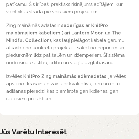
patīkamu. Šis ir īpaši praktisks risinājums adītājiem, kuri
vienlaikus strādā pie vairākiem projektiem.
Zing maināmās adatas ir
saderīgas ar KnitPro
maināmajiem kabeļiem ( arī Lantern Moon un The
Mindful Collection),
kas ļauj pielāgot kabeļa garumu
atkarībā no konkrētā projekta – sākot no cepurēm un
piedurknēm līdz pat šallēm un džemperiem. Šī sistēma
nodrošina elastību, ērtību un vieglu uzglabāšanu.
Izvēlies
KnitPro Zing maināmās adāmadatas
, ja vēlies
apvienot krāsainu dizainu ar kvalitatīvu, ātru un raitu
adīšanas pieredzi, kas piemērota gan ikdienas, gan
radošiem projektiem.
Jūs Varētu Interesēt