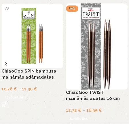
-10%
ChiaoGoo SPIN bambusa
maināmās adāmadatas
10,76
€
–
11,30
€
ChiaoGoo TWIST
Izvēlieties
maināmās adatas 10 cm
12,32
€
–
16,95
€
Izvēlieties