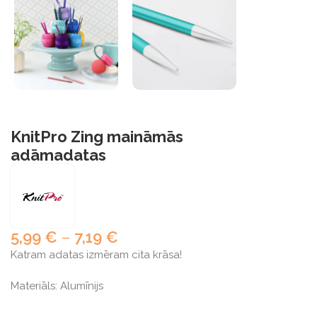
KnitPro Zing maināmās
adāmadatas
5,99
€
–
7,19
€
Katram adatas izmēram cita krāsa!
Materiāls: Alumīnijs