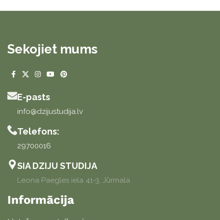
Sekojiet mums
E-pasts
info@dzijustudija.lv
Telefons:
29700016
SIA DZIJU STUDIJA
Leona Paegles iela 41-3, Jūrmala
Informācija