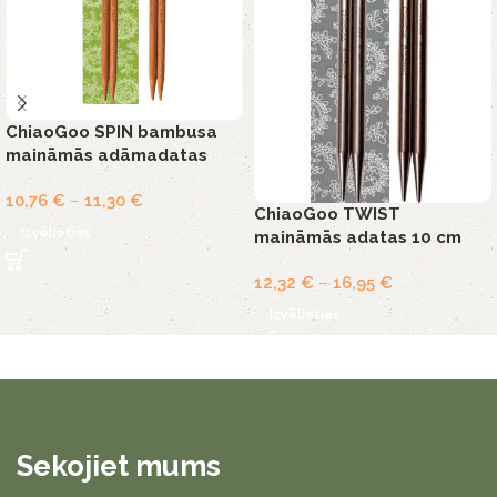
ChiaoGoo SPIN bambusa
maināmās adāmadatas
10,76
€
–
11,30
€
ChiaoGoo TWIST
Izvēlieties
maināmās adatas 10 cm
12,32
€
–
16,95
€
Izvēlieties
Sekojiet mums