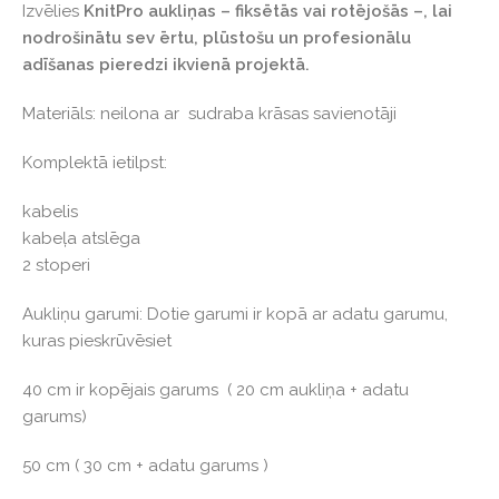
Izvēlies
KnitPro aukliņas – fiksētās vai rotējošās –, lai
nodrošinātu sev ērtu, plūstošu un profesionālu
adīšanas pieredzi ikvienā projektā.
Materiāls: neilona ar sudraba krāsas savienotāji
Komplektā ietilpst:
kabelis
kabeļa atslēga
2 stoperi
Aukliņu garumi: Dotie garumi ir kopā ar adatu garumu,
kuras pieskrūvēsiet
40 cm ir kopējais garums ( 20 cm aukliņa + adatu
garums)
50 cm ( 30 cm + adatu garums )