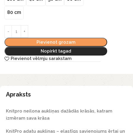
80 cm
Pievienot grozam
Nopirkt tagad
Pievienot vēlmju sarakstam
Apraksts
Knitpro neilona aukliņas dažādās krāsās, katram
izmēram sava krāsa
KnitPro adatu aukliņas – elastīgs savienojums ērtai un