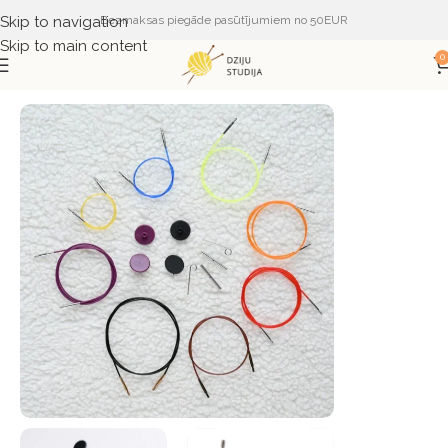
Skip to navigation
Bezmaksas piegāde pasūtījumiem no 50EUR
Skip to main content
0
Sākums
PIEDERUMI
ADĀMADATAS
KnitPro