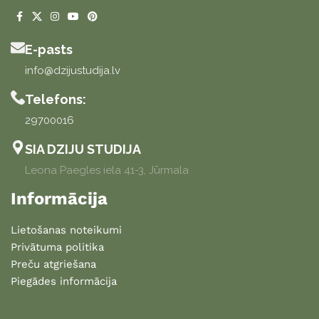
E-pasts
info@dzijustudija.lv
Telefons:
29700016
SIA DZIJU STUDIJA
Leona Paegles iela 41-3, Jūrmala
Informācija
Lietošanas noteikumi
Privātuma politika
Preču atgriešana
Piegādes informācija