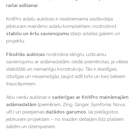
raitai adīšanai
KnitPro adatu aukliņas ir neatņemama sastāvdaļa
jebkuram maināmo adatu komplektam, nodrošinot
stabilu un ērtu savienojumu
starp adatas galiem un
projektu.
Fiksētās aukliņas
nodrošina stingru, uzticamu
savienojumu ar adāmadatām, ideāli piemērotas, ja vēlies
stabilitāti un nemainīgu konstrukciju. Tās ir elastīgas,
izturīgas un nesamežģās, ļaujot adīt brīvi un bez liekiem
traucējumiem.
Abu veidu aukliņas ir
saderīgas ar KnitPro maināmajām
adāmadatām
(piemēram, Zing, Ginger, Symfonie, Nova
utt.) un pieejamas
dažādos garumos
, lai pielāgotos
jebkuram projektam – no mazām detaļām līdz plašiem
šallēm un džemperiem.