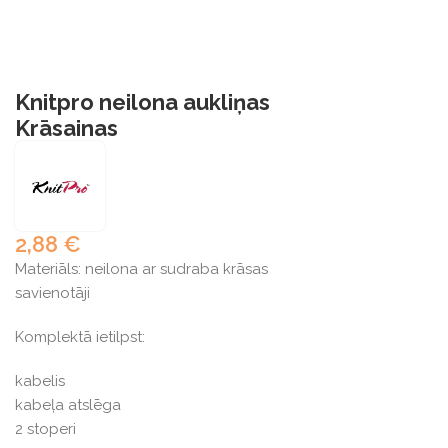
Knitpro neilona aukliņas
Krāsainas
2,88
€
Materiāls: neilona ar sudraba krāsas
savienotāji
Komplektā ietilpst:
kabelis
kabeļa atslēga
2 stoperi