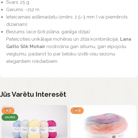
Svars: 25 g
Garums: ~212 m
Ieteicamais adāmadatu izmērs: 2.5–3 mm ( vai piemērots
dizainam)
Biezums: lace (ļoti plāna, gaisīga dzija)
Pateicoties unikālajai mohēras un zīda kombinācijai,
Lana
Gatto Silk Mohair
nodrošina gan siltumu, gan elpojošu
vieglumu, padarot to par lielisku izvēli visu sezonu
elegantiem rokdarbiem.
Jūs Varētu Interesēt
-21%
-19%
JAUNS