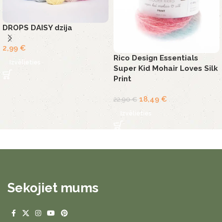
DROPS DAISY dzija
2,99
€
Rico Design Essentials
Izvēlieties
Super Kid Mohair Loves Silk
Print
18,49
€
22,90
€
Izvēlieties
Sekojiet mums