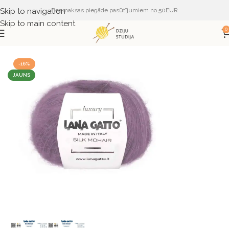
Skip to navigation
Bezmaksas piegāde pasūtījumiem no 50EUR
Skip to main content
0
Sākums
DZIJA
DZIJA PĒC RAŽOTĀJA
LANA GATTO
-16%
JAUNS