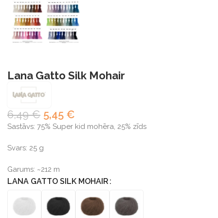
Lana Gatto Silk Mohair
6,49
€
5,45
€
Sastāvs: 75% Super kid mohēra, 25% zīds
Svars: 25 g
Garums: ~212 m
LANA GATTO SILK MOHAIR