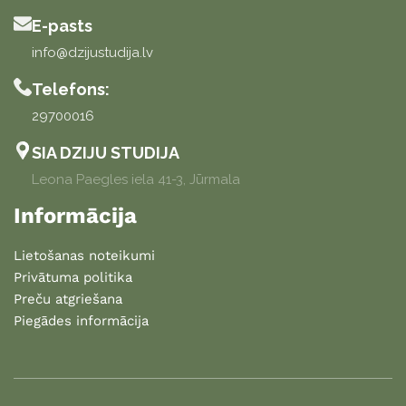
E-pasts
info@dzijustudija.lv
Telefons:
29700016
SIA DZIJU STUDIJA
Leona Paegles iela 41-3, Jūrmala
Informācija
Lietošanas noteikumi
Privātuma politika
Preču atgriešana
Piegādes informācija