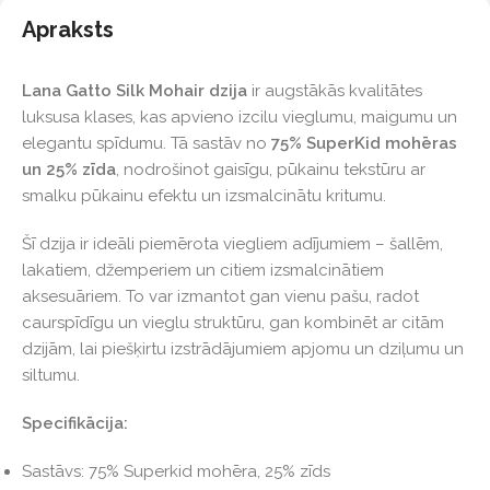
Apraksts
Lana Gatto Silk Mohair dzija
ir augstākās kvalitātes
luksusa klases, kas apvieno izcilu vieglumu, maigumu un
elegantu spīdumu. Tā sastāv no
75% SuperKid mohēras
un 25% zīda
, nodrošinot gaisīgu, pūkainu tekstūru ar
smalku pūkainu efektu un izsmalcinātu kritumu.
Šī dzija ir ideāli piemērota viegliem adījumiem – šallēm,
lakatiem, džemperiem un citiem izsmalcinātiem
aksesuāriem. To var izmantot gan vienu pašu, radot
caurspīdīgu un vieglu struktūru, gan kombinēt ar citām
dzijām, lai piešķirtu izstrādājumiem apjomu un dziļumu un
siltumu.
Specifikācija:
Sastāvs: 75% Superkid mohēra, 25% zīds