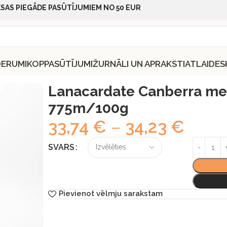
SAS PIEGĀDE PASŪTĪJUMIEM NO 50 EUR
DERUMI
KOPPASŪTĪJUMI
ŽURNĀLI UN APRAKSTI
ATLAIDES
anberra merino dzija 775m/100g
Lanacardate Canberra mer
775m/100g
33,74
€
–
34,23
€
SVARS
Pievienot vēlmju sarakstam