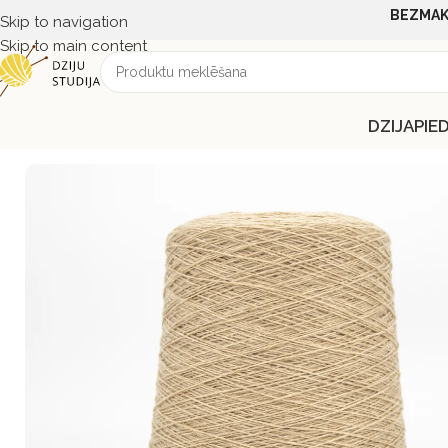
BEZMAK
Skip to navigation
Skip to main content
DZIJA
PIE
Sākums
DZIJA
DZIJA PĒC SASTĀVA
MERINO
Lanacardate C