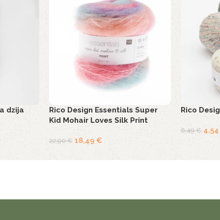
a dzija
Rico Design Essentials Super
Rico Desig
Kid Mohair Loves Silk Print
4,5
6,49
€
18,49
€
22,90
€