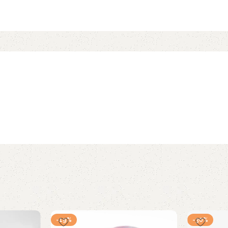
-19%
-30%