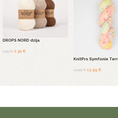
DROPS NORD dzija
2,35
€
2,95
€
KnitPro Symfonie Terr
12,99
€
14,99
€