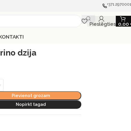
+371 297000
Pieslēgties
0,00
KONTAKTI
ino dzija
Pievienot grozam
Nopirkt tagad