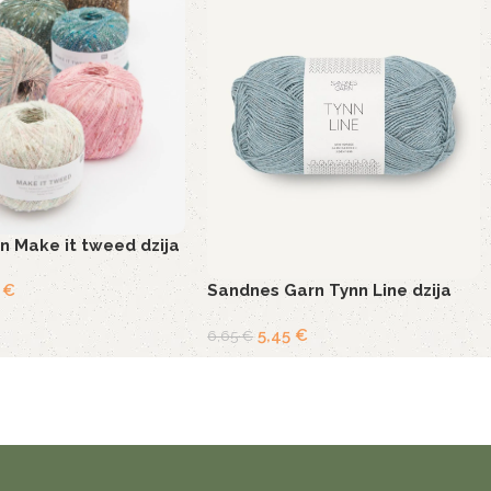
n Make it tweed dzija
Sandnes Garn Tynn Line dzija
4
€
5,45
€
6,65
€