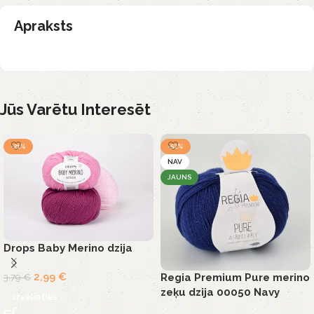
Apraksts
Jūs Varētu Interesēt
-21%
-52%
NAV
JAUNS
Drops Baby Merino dzija
2,99
€
Regia Premium Pure merino
3,79
€
zeķu dzija 00050 Navy
Izvēlieties