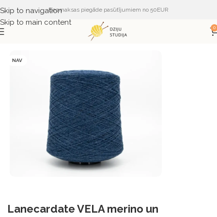
Skip to navigation
Bezmaksas piegāde pasūtījumiem no 50EUR
Skip to main content
0
Sākums
DZIJA
DZIJA PĒC SASTĀVA
MERINO
NAV
Lanecardate VELA merino un