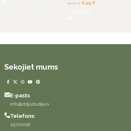
6,99
€
14,50
€
Lasīt vairāk
Sekojiet mums
E-pasts
info@dzijustudija.lv
Telefons:
29700016