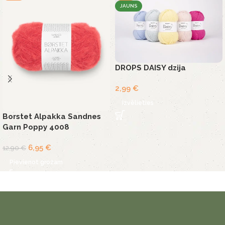
JAUNS
DROPS DAISY dzija
2,99
€
Izvēlieties
Borstet Alpakka Sandnes
Garn Poppy 4008
6,95
€
12,90
€
Pievienot grozam