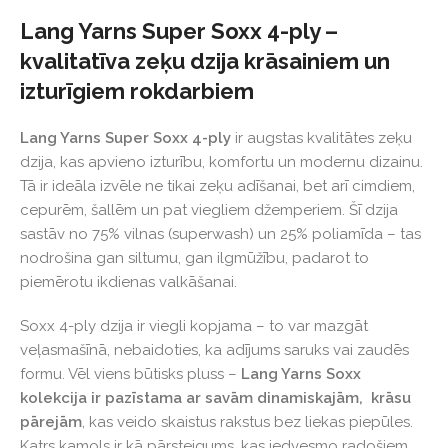
Lang Yarns Super Soxx 4-ply –
kvalitatīva zeķu dzija krāsainiem un
izturīgiem rokdarbiem
Lang Yarns Super Soxx 4-ply
ir augstas kvalitātes zeķu
dzija, kas apvieno izturību, komfortu un modernu dizainu.
Tā ir ideāla izvēle ne tikai zeķu adīšanai, bet arī cimdiem,
cepurēm, šallēm un pat viegliem džemperiem. Šī dzija
sastāv no 75% vilnas (superwash) un 25% poliamīda – tas
nodrošina gan siltumu, gan ilgmūžību, padarot to
piemērotu ikdienas valkāšanai.
Soxx 4-ply dzija ir viegli kopjama – to var mazgāt
veļasmašīnā, nebaidoties, ka adījums saruks vai zaudēs
formu. Vēl viens būtisks pluss –
Lang Yarns Soxx
kolekcija ir pazīstama ar savām dinamiskajām, krāsu
pārejām
, kas veido skaistus rakstus bez liekas piepūles.
Katrs kamols ir kā pārsteigums, kas iedvesmo radošiem