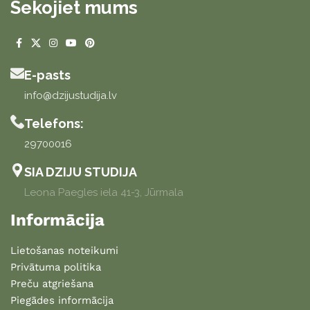
Sekojiet mums
E-pasts
info@dzijustudija.lv
Telefons:
29700016
SIA DZIJU STUDIJA
Leona Paegles iela 41-3, Jūrmala
Informācija
Lietošanas noteikumi
Privātuma politika
Preču atgriešana
Piegādes informācija