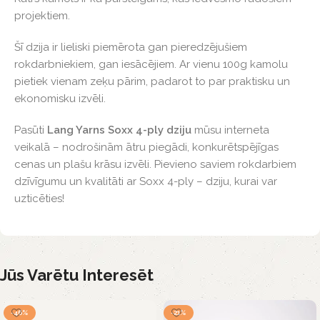
projektiem.
Šī dzija ir lieliski piemērota gan pieredzējušiem
rokdarbniekiem, gan iesācējiem. Ar vienu 100g kamolu
pietiek vienam zeķu pārim, padarot to par praktisku un
ekonomisku izvēli.
Pasūti
Lang Yarns Soxx 4-ply dziju
mūsu interneta
veikalā – nodrošinām ātru piegādi, konkurētspējīgas
cenas un plašu krāsu izvēli. Pievieno saviem rokdarbiem
dzīvīgumu un kvalitāti ar Soxx 4-ply – dziju, kurai var
uzticēties!
Jūs Varētu Interesēt
-46%
-21%