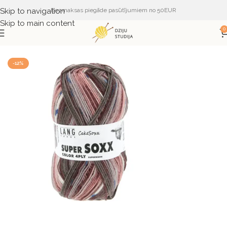
Skip to navigation
Bezmaksas piegāde pasūtījumiem no 50EUR
Skip to main content
0
Sākums
DZIJA
DZIJA PĒC RAŽOTĀJA
LANG YARNS
-12%