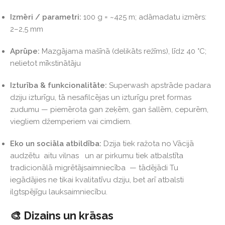
Izmēri / parametri:
100 g = ~425 m; adāmadatu izmērs:
2–2,5 mm
Aprūpe:
Mazgājama mašīnā (delikāts režīms), līdz 40 °C;
nelietot mīkstinātāju
Izturība & funkcionalitāte:
Superwash apstrāde padara
dziju izturīgu, tā nesafilcējas un izturīgu pret formas
zudumu — piemērota gan zeķēm, gan šallēm, cepurēm,
viegliem džemperiem vai cimdiem.
Eko un sociāla atbildība:
Dzija tiek ražota no Vācijā
audzētu aitu vilnas un ar pirkumu tiek atbalstīta
tradicionālā migrētājsaimniecība — tādējādi Tu
iegādājies ne tikai kvalitatīvu dziju, bet arī atbalsti
ilgtspējīgu lauksaimniecību.
🎨 Dizains un krāsas