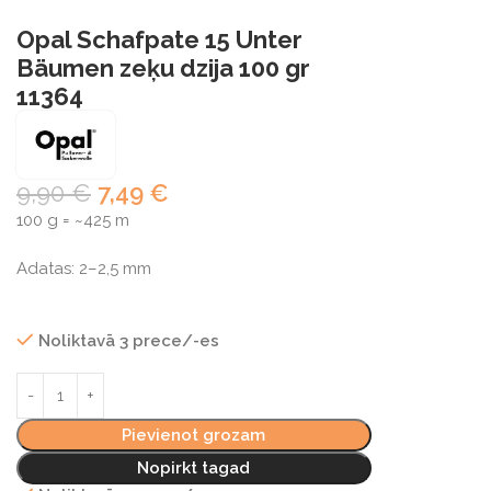
Opal Schafpate 15 Unter
Bäumen zeķu dzija 100 gr
11364
9,90
€
7,49
€
100 g = ~425 m
Adatas: 2–2,5 mm
Noliktavā 3 prece/-es
Pievienot grozam
Nopirkt tagad