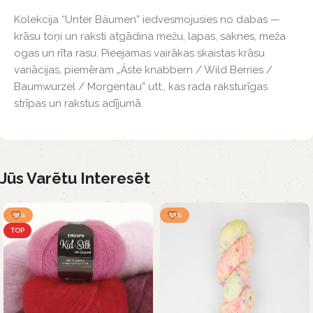
Kolekcija “Unter Bäumen” iedvesmojusies no dabas —
krāsu toņi un raksti atgādina mežu, lapas, saknes, meža
ogas un rīta rasu. Pieejamas vairākas skaistas krāsu
variācijas, piemēram „Äste knabbern / Wild Berries /
Baumwurzel / Morgentau” utt., kas rada raksturīgas
strīpas un rakstus adījumā.
Jūs Varētu Interesēt
-31%
-13%
TOP