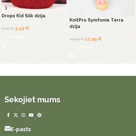
Drops Kid Silk dzija
KnitPro Symfonie Terra
dzija
3,49
€
5,05
€
Izvēlieties
12,99
€
14,99
€
Izvēlieties
Sekojiet mums
E-pasts