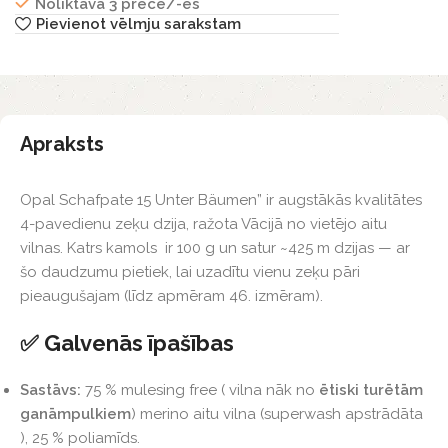
Noliktavā 3 prece/-es
Pievienot vēlmju sarakstam
Apraksts
Opal Schafpate 15 Unter Bäumen” ir augstākās kvalitātes
4-pavedienu zeķu dzija, ražota Vācijā no vietējo aitu
vilnas. Katrs kamols ir 100 g un satur ~425 m dzijas — ar
šo daudzumu pietiek, lai uzadītu vienu zeķu pāri
pieaugušajam (līdz apmēram 46. izmēram).
✅ Galvenās īpašības
Sastāvs:
75 % mulesing free ( vilna nāk no
ētiski turētām
ganāmpulkiem
) merino aitu vilna (superwash apstrādāta
), 25 % poliamīds.