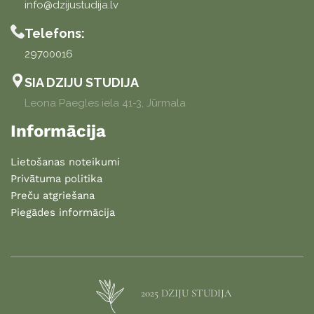
info@dzijustudija.lv
Telefons:
29700016
SIA DZIJU STUDIJA
Leona Paegles iela 41-3, Jūrmala
Informācija
Lietošanas noteikumi
Privātuma politika
Preču atgriešana
Piegādes informācija
2025 DZIJU STUDIJA