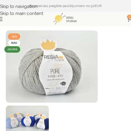
Skip to navigation
Bezmaksas piegāde pasūtījumiem no 50EUR
Skip to main content
0
Sākums
DZIJA
DZIJA PĒC RAŽOTĀJA
REGIA
-31%
NAV
JAUNS