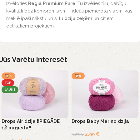
Izvēloties
Regia Premium Pure
, Tu izvēlies tīru, dabīgu
kvalitāti bez kompromisiem – ideāli piemērota visiem, kas
meklē īpaši mīkstu un siltu
dziju zeķēm
un citiem
delikātiem projektiem.
Jūs Varētu Interesēt
-30%
-21%
TOP
JAUNS
Drops Air dzija !!PIEGĀDE
Drops Baby Merino dzija
14.augustā!!
2,99
€
3,79
€