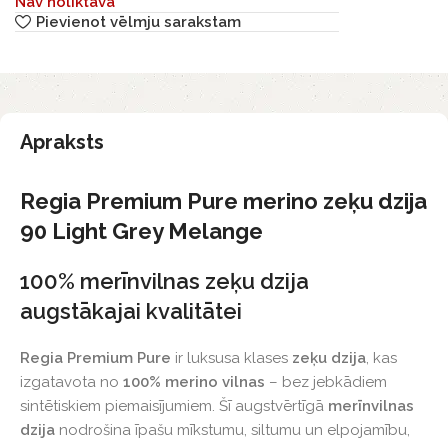
Nav noliktavā
Pievienot vēlmju sarakstam
Apraksts
Regia Premium Pure merino zeķu dzija
90 Light Grey Melange
100% merīnvilnas zeķu dzija
augstākajai kvalitātei
Regia Premium Pure
ir luksusa klases
zeķu dzija
, kas
izgatavota no
100% merino vilnas
– bez jebkādiem
sintētiskiem piemaisījumiem. Šī augstvērtīgā
merīnvilnas
dzija
nodrošina īpašu mīkstumu, siltumu un elpojamību,