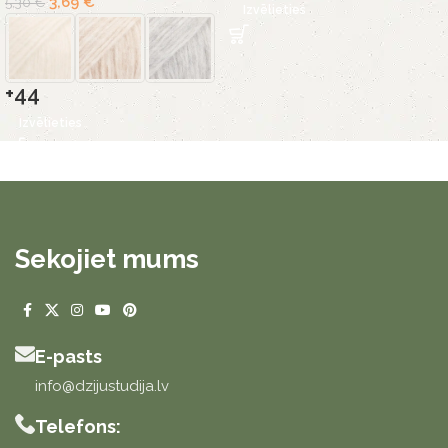
3,69
€
5,30
€
Izvēlieties
+44
Izvēlieties
Sekojiet mums
E-pasts
info@dzijustudija.lv
Telefons: