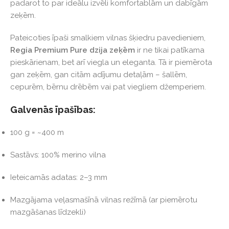
padarot to par ideālu izvēli komfortablām un dabīgām
zeķēm.
Pateicoties īpaši smalkiem vilnas šķiedru pavedieniem,
Regia Premium Pure dzija zeķēm
ir ne tikai patīkama
pieskārienam, bet arī viegla un eleganta. Tā ir piemērota
gan zeķēm, gan citām adījumu detaļām – šallēm,
cepurēm, bērnu drēbēm vai pat viegliem džemperiem.
Galvenās īpašības:
100 g = ~400 m
Sastāvs: 100% merino vilna
Ieteicamās adatas: 2–3 mm
Mazgājama veļasmašīnā vilnas režīmā (ar piemērotu
mazgāšanas līdzekli)