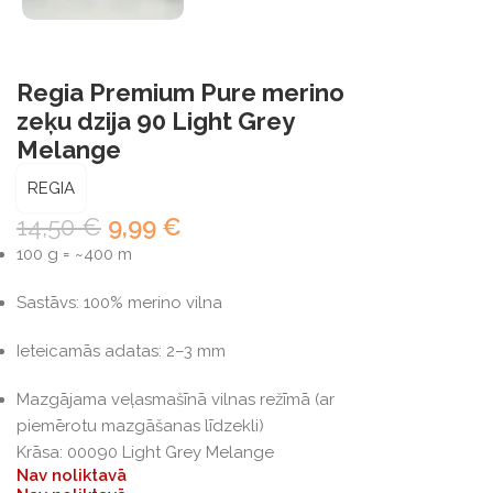
Regia Premium Pure merino
zeķu dzija 90 Light Grey
Melange
REGIA
14,50
€
9,99
€
100 g = ~400 m
Sastāvs: 100% merino vilna
Ieteicamās adatas: 2–3 mm
Mazgājama veļasmašīnā vilnas režīmā (ar
piemērotu mazgāšanas līdzekli)
Krāsa: 00090 Light Grey Melange
Nav noliktavā