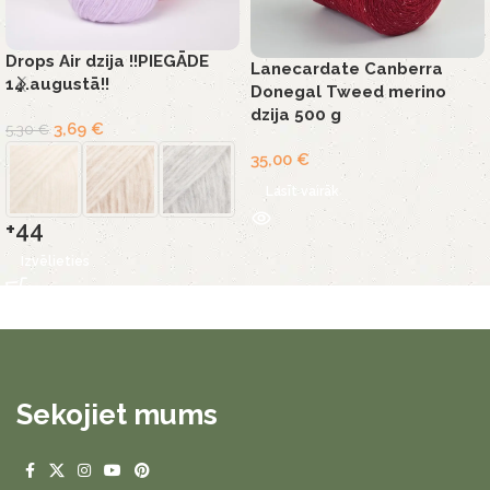
Drops Air dzija !!PIEGĀDE
Lanecardate Canberra
14.augustā!!
Donegal Tweed merino
dzija 500 g
3,69
€
5,30
€
35,00
€
Lasīt vairāk
+44
Izvēlieties
Sekojiet mums