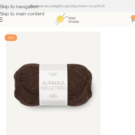
Skip to navigation
Bezmaksas piegāde pasūtījumiem no 50EUR
Skip to main content
0
Sākums
DZIJA
DZIJA PĒC RAŽOTĀJA
SANDNES GARN
-17%