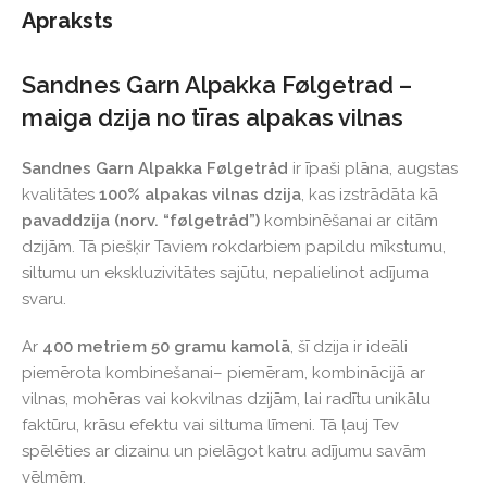
Apraksts
Sandnes Garn Alpakka Følgetrad –
maiga dzija no tīras alpakas vilnas
Sandnes Garn Alpakka Følgetråd
ir īpaši plāna, augstas
kvalitātes
100% alpakas vilnas dzija
, kas izstrādāta kā
pavaddzija (norv. “følgetråd”)
kombinēšanai ar citām
dzijām. Tā piešķir Taviem rokdarbiem papildu mīkstumu,
siltumu un ekskluzivitātes sajūtu, nepalielinot adījuma
svaru.
Ar
400 metriem 50 gramu kamolā
, šī dzija ir ideāli
piemērota kombinešanai– piemēram, kombinācijā ar
vilnas, mohēras vai kokvilnas dzijām, lai radītu unikālu
faktūru, krāsu efektu vai siltuma līmeni. Tā ļauj Tev
spēlēties ar dizainu un pielāgot katru adījumu savām
vēlmēm.