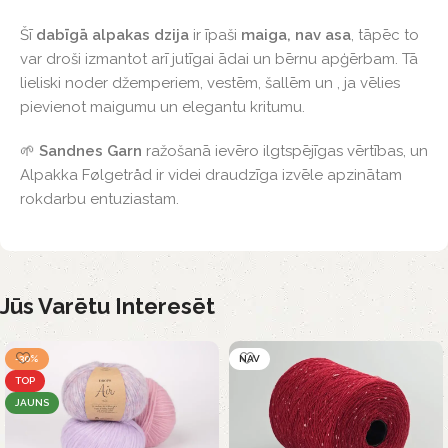
Šī
dabīgā alpakas dzija
ir īpaši
maiga, nav asa
, tāpēc to
var droši izmantot arī jutīgai ādai un bērnu apģērbam. Tā
lieliski noder džemperiem, vestēm, šallēm un , ja vēlies
pievienot maigumu un elegantu kritumu.
🌱
Sandnes Garn
ražošanā ievēro ilgtspējīgas vērtības, un
Alpakka Følgetråd ir videi draudzīga izvēle apzinātam
rokdarbu entuziastam.
Jūs Varētu Interesēt
-30%
NAV
TOP
JAUNS