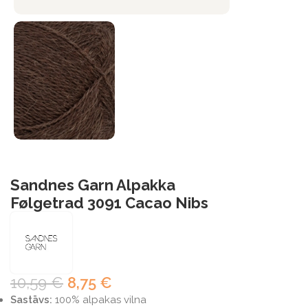
Sandnes Garn Alpakka
Følgetrad 3091 Cacao Nibs
10,59
€
8,75
€
Sastāvs:
100% alpakas vilna