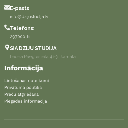
E-pasts
info@dzijustudija.lv
Telefons:
29700016
SIA DZIJU STUDIJA
Leona Paegles iela 41-3, Jūrmala
Informācija
Lietošanas noteikumi
Privātuma politika
Preču atgriešana
Piegādes informācija