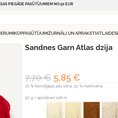
SAS PIEGĀDE PASŪTĪJUMIEM NO 50 EUR
DERUMI
KOPPASŪTĪJUMI
ŽURNĀLI UN APRAKSTI
ATLAIDES
nes Garn Atlas dzija
Sandnes Garn Atlas dzija
7,70
€
5,85
€
70 % Norvēģijas aitu vilna, 30 % merīnvilna
50 g = apmēram 108 m