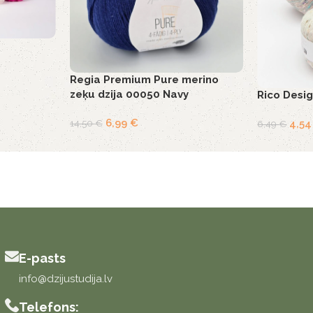
Regia Premium Pure merino
zeķu dzija 00050 Navy
Rico Desig
6,99
€
14,50
€
4,5
6,49
€
E-pasts
info@dzijustudija.lv
Telefons: