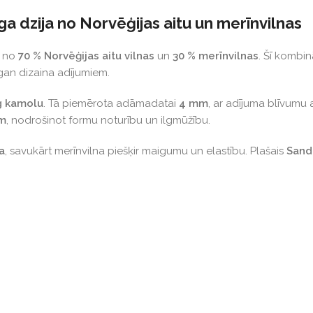
a dzija no Norvēģijas aitu un merīnvilnas
v no
70 % Norvēģijas aitu vilnas
un
30 % merīnvilnas
. Šī kombi
gan dizaina adījumiem.
g kamolu
. Tā piemērota adāmadatai
4 mm
, ar adījuma blīvum
em
, nodrošinot formu noturību un ilgmūžību.
a
, savukārt merīnvilna piešķir maigumu un elastību. Plašais
Sand