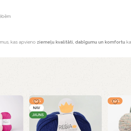
rēbēm
ījumus, kas apvieno
ziemeļu kvalitāti, dabīgumu un komfortu
ka
-52%
-30%
NAV
JAUNS