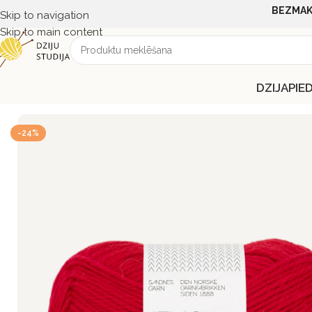
BEZMAK
Skip to navigation
Skip to main content
DZIJA
PIE
Sākums
DZIJA
DZIJA PĒC RAŽOTĀJA
SANDNES GARN
Sand
-24%