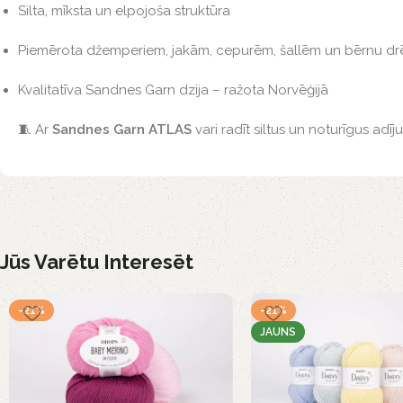
Silta, mīksta un elpojoša struktūra
Piemērota džemperiem, jakām, cepurēm, šallēm un bērnu d
Kvalitatīva Sandnes Garn dzija – ražota Norvēģijā
🧵 Ar
Sandnes Garn ATLAS
vari radīt siltus un noturīgus ad
Jūs Varētu Interesēt
-21%
-21%
JAUNS