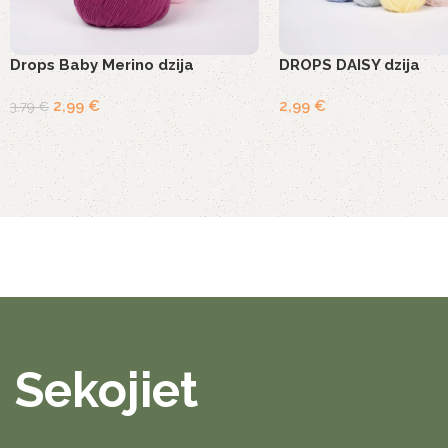
Drops Baby Merino dzija
DROPS DAISY dzija
2,99
€
2,99
€
3,79
€
Sekojiet