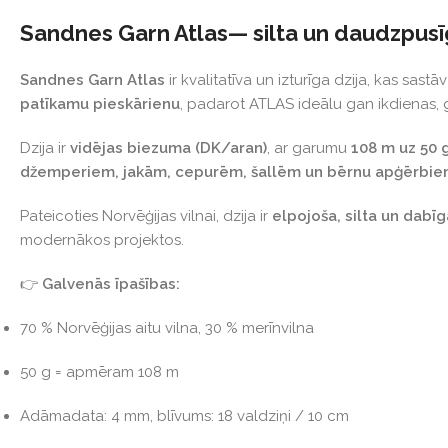
Sandnes Garn Atlas— silta un daudzpusīg
Sandnes Garn Atlas
ir kvalitatīva un izturīga dzija, kas sastā
patīkamu pieskārienu
, padarot ATLAS ideālu gan ikdienas, 
Dzija ir
vidējas biezuma (DK/aran)
, ar garumu
108 m uz 50 
džemperiem, jakām, cepurēm, šallēm un bērnu apģērbi
Pateicoties Norvēģijas vilnai, dzija ir
elpojoša, silta un dabīg
modernākos projektos.
👉
Galvenās īpašības:
70 % Norvēģijas aitu vilna, 30 % merīnvilna
50 g = apmēram 108 m
Adāmadata: 4 mm, blīvums: 18 valdziņi / 10 cm