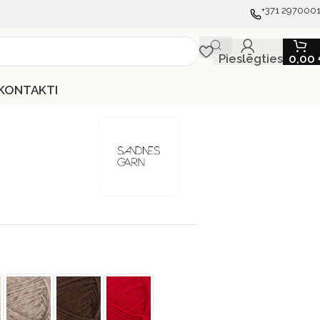
+371 297000
Pieslēgties
0,00
KONTAKTI