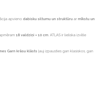
nācija apvieno
dabisku siltumu un struktūru
ar
mīkstu un
u apmēram
18 valdziņi = 10 cm
. ATLAS ir lieliska izvēle
nes Garn krāsu klāsts
ļauj izpausties gan klasiskos, gan