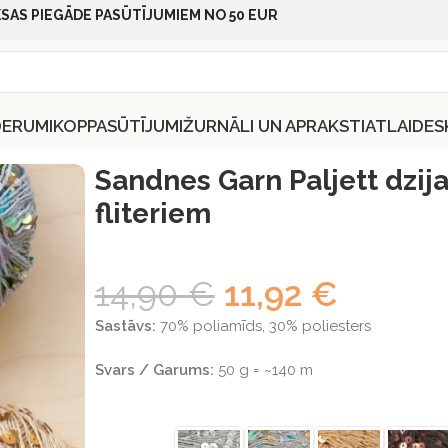
SAS PIEGĀDE PASŪTĪJUMIEM NO 50 EUR
DERUMI
KOPPASŪTĪJUMI
ŽURNĀLI UN APRAKSTI
ATLAIDES
nes Garn Paljett dzija ar fliteriem
Sandnes Garn Paljett dzija
fliteriem
14,90
€
11,92
€
Sastāvs:
70% poliamīds, 30% poliesters
Svars / Garums:
50 g = ~140 m