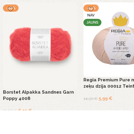
-46%
-59%
NAV
JAUNS
Regia Premium Pure 
zeķu dzija 00012 Tein
Borstet Alpakka Sandnes Garn
5,99
€
Poppy 4008
14,50
€
6,95
€
12,90
€