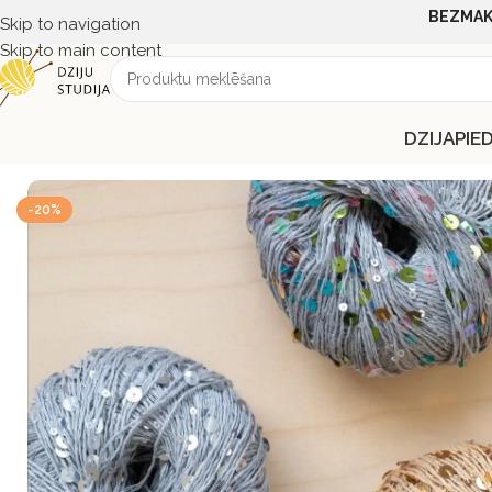
BEZMAK
Skip to navigation
Skip to main content
DZIJA
PIE
Sākums
DZIJA
DZIJA PĒC RAŽOTĀJA
SANDNES GARN
Sand
-20%