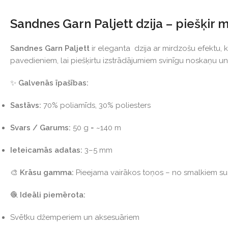
Sandnes Garn Paljett dzija – piešķi
Sandnes Garn Paljett
ir eleganta dzija ar mirdzošu efektu, k
pavedieniem, lai piešķirtu izstrādājumiem svinīgu noskaņu u
✨
Galvenās īpašības:
Sastāvs:
70% poliamīds, 30% poliesters
Svars / Garums:
50 g = ~140 m
Ieteicamās adatas:
3–5 mm
🎨
Krāsu gamma:
Pieejama vairākos toņos – no smalkiem sud
🧶
Ideāli piemērota:
Svētku džemperiem un aksesuāriem