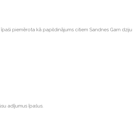
 ir īpaši piemērota kā papildinājums citiem Sandnes Garn dziju
ūsu adījumus īpašus.