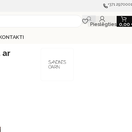
+371 297000
Pieslēgties
0,00
KONTAKTI
 ar