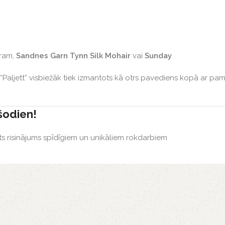
ēram,
Sandnes Garn Tynn Silk Mohair
vai
Sunday
“Paljett” visbiežāk tiek izmantots kā otrs pavediens kopā ar pam
šodien!
kts risinājums spīdīgiem un unikāliem rokdarbiem