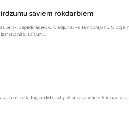
r mirdzumu saviem rokdarbiem
as lieliski papildinās jebkuru adījumu vai tamborējumu. Šī dzija
n izsmalcinātu spīdumu.
raba un zelta toņiem līdz spilgtākiem akcentiem, kas padarīs j