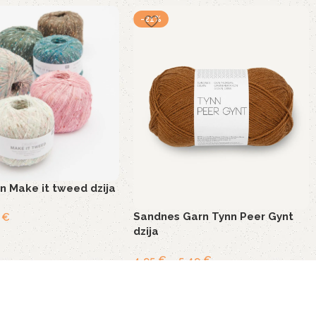
-21%
n Make it tweed dzija
Sandnes Garn Tynn Peer Gynt
4
€
dzija
4,95
€
–
5,49
€