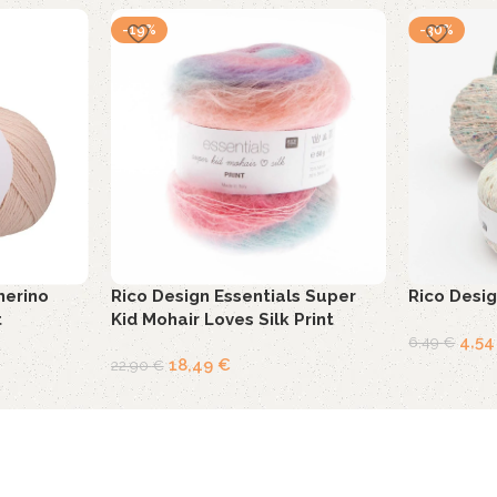
-19%
-30%
merino
Rico Design Essentials Super
Rico Desig
t
Kid Mohair Loves Silk Print
4,5
6,49
€
18,49
€
22,90
€