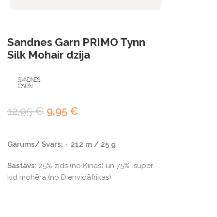
Sandnes Garn PRIMO Tynn
Silk Mohair dzija
12,95
€
9,95
€
Garums/ Svars:
~
212 m / 25 g
Sastāvs:
25% zīds (no Ķīnas) un 75% super
kid mohēra (no Dienvidāfrikas)