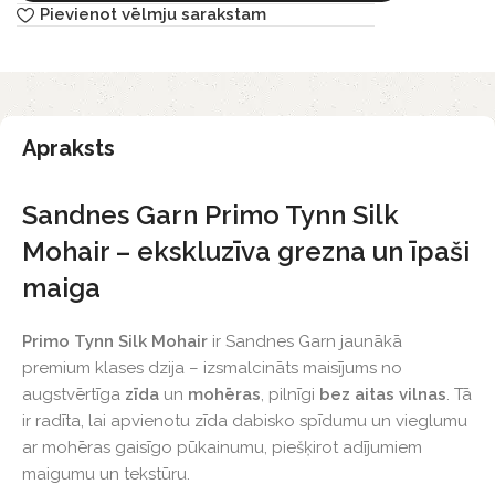
Pievienot vēlmju sarakstam
Apraksts
Sandnes Garn Primo Tynn Silk
Mohair – ekskluzīva grezna un īpaši
maiga
Primo Tynn Silk Mohair
ir Sandnes Garn jaunākā
premium klases dzija – izsmalcināts maisījums no
augstvērtīga
zīda
un
mohēras
, pilnīgi
bez aitas vilnas
. Tā
ir radīta, lai apvienotu zīda dabisko spīdumu un vieglumu
ar mohēras gaisīgo pūkainumu, piešķirot adījumiem
maigumu un tekstūru.