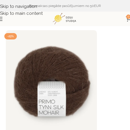
Skip to navigation
Bezmaksas piegāde pasūtījumiem no 50EUR
Skip to main content
0
Sākums
DZIJA
DZIJA PĒC RAŽOTĀJA
SANDNES GARN
-23%