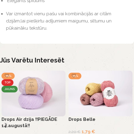
Elegants spīdums
Var izmantot vienu pašu vai kombinācijās ar citām
dzijām,lai piešķirtu adījumiem maigumu, siltumu un
pūkaināku tekstūru.
Jūs Varētu Interesēt
-30%
-19%
TOP
JAUNS
Drops Air dzija !!PIEGĀDE
Drops Belle
14.augustā!!
1,79
€
2,20
€