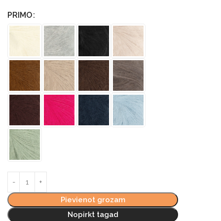
PRIMO
Pievienot grozam
Nopirkt tagad