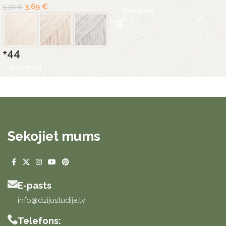
3,69
€
5,30
€
Izvēlieties
+44
Izvēlieties
Sekojiet mums
E-pasts
info@dzijustudija.lv
Telefons: