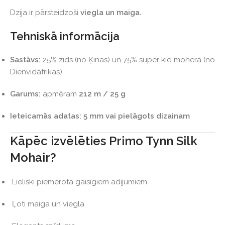
Dzija ir pārsteidzoši
viegla un maiga.
Tehniskā informācija
Sastāvs:
25% zīds (no Ķīnas) un 75% super kid mohēra (no
Dienvidāfrikas)
Garums:
apmēram
212 m / 25 g
Ieteicamās adatas:
5 mm vai pielāgots dizainam
Kāpēc izvēlēties Primo Tynn Silk
Mohair?
Lieliski piemērota gaisīgiem adījumiem
Ļoti maiga un viegla