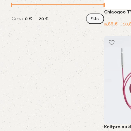
Chiaogoo T
Cena:
0 €
—
20 €
Filtrs
9,86
€
–
10,
Knitpro auk