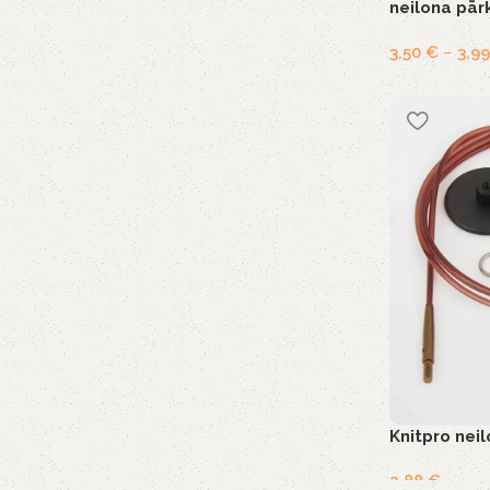
neilona pār
3,50
€
–
3,9
Knitpro nei
2,88
€