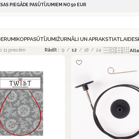
SAS PIEGĀDE PASŪTĪJUMIEM NO 50 EUR
DERUMI
KOPPASŪTĪJUMI
ŽURNĀLI UN APRAKSTI
ATLAIDES
o 11 precēm
Rādīt
9
12
18
24