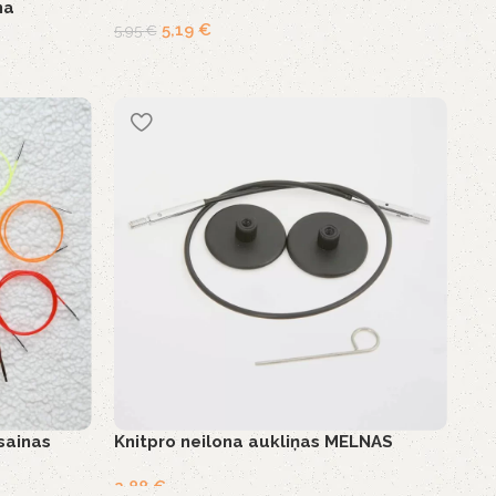
na
5,19
€
5,95
€
sainas
Knitpro neilona aukliņas MELNAS
2,88
€