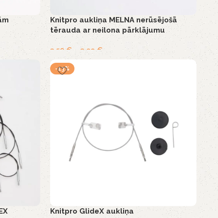
jām
Knitpro aukliņa MELNA nerūsējošā
tērauda ar neilona pārklājumu
3,50
€
–
3,99
€
-13%
LEX
Knitpro GlideX aukliņa