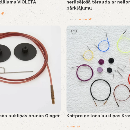
klājumu VIOLETA
nerūsējošā tērauda ar neilo
pārklājumu
9
€
3,79
€
4,19
€
lona aukliņas brūnas Ginger
Knitpro neilona aukliņas Krā
2,88
€