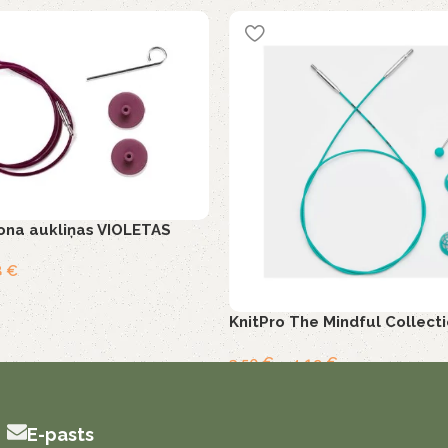
lona aukliņas VIOLETAS
8
€
KnitPro The Mindful Collect
3,50
€
–
4,19
€
E-pasts