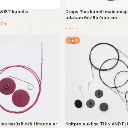
WIST kabelis
Drops Plus kabeļi maināmā
adatām 60/80/100 cm
87
€
1,70
€
-10%
liņa nerūsējošā tērauda ar
Knitpro aukliņa THIN AND F