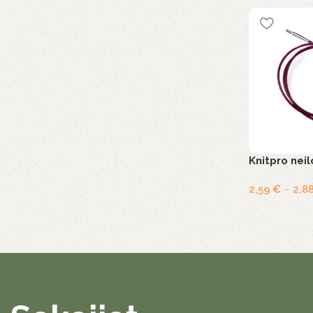
Knitpro nei
2,59
€
–
2,8