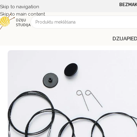
BEZMAK
Skip to navigation
Skip to main content
DZIJA
PIE
Sākums
PIEDERUMI
ADĀMADATAS
KnitPro
Knitpro aukliņa