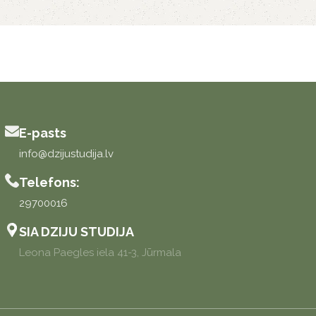
E-pasts
info@dzijustudija.lv
Telefons:
29700016
SIA DZIJU STUDIJA
Leona Paegles iela 41-3, Jūrmala