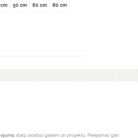
 cm
50 cm
60 cm
80 cm
enojumu
starp adatas galiem un projektu. Pieejamas gan