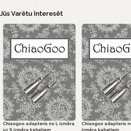
Jūs Varētu Interesēt
Chiaogoo adapteris no L izmēra
Chiaogoo adapteris n
uz S izmēra kabeļiem
izmēra kabeļiem