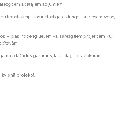
sarežģītiem apaļajiem adījumiem.
u konstrukciju. Tās ir elastīgas, izturīgas un nesamežģās,
ši – īpaši noderīgi lieliem vai sarežģītiem projektiem, kur
locītavām.
eejamas
dažādos garumos
, lai pielāgotos jebkuram
 ikvienā projektā.