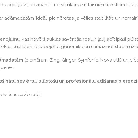
žādu adītāju vajadzībām – no vienkāršiem taisniem rakstiem līdz 
 adāmadatām, ideāli piemērotas, ja vēlies stabilitāti un nemainīg
ienojumu
, kas novērš auklas savērpšanos un ļauj adīt īpaši plūsto
s rokas kustībām, uzlabojot ergonomiku un samazinot slodzi uz 
dāmadatām
(piemēram, Zing, Ginger, Symfonie, Nova utt.) un pi
mperiem.
drošinātu sev ērtu, plūstošu un profesionālu adīšanas pieredzi
 krāsas savienotāji