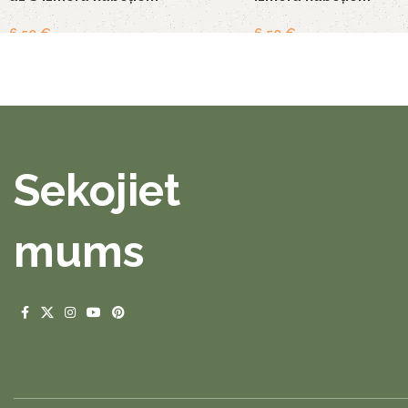
6,50
€
6,50
€
Sekojiet
mums