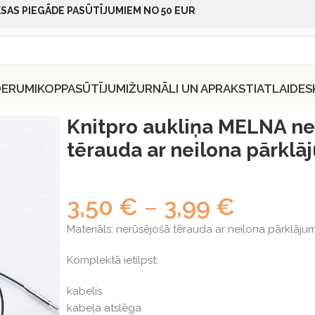
SAS PIEGĀDE PASŪTĪJUMIEM NO 50 EUR
DERUMI
KOPPASŪTĪJUMI
ŽURNĀLI UN APRAKSTI
ATLAIDES
 MELNA nerūsējošā tērauda ar neilona pārklājumu
Knitpro aukliņa MELNA ne
tērauda ar neilona pārkl
3,50
€
–
3,99
€
Materiāls: nerūsējošā tērauda ar neilona pārklāju
Komplektā ietilpst:
kabelis
kabeļa atslēga