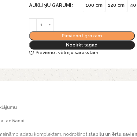
100 cm
120 cm
40
AUKLIŅU GARUMI
Pievienot grozam
Nopirkt tagad
Pievienot vēlmju sarakstam
rklājumu
tai adīšanai
m maināmo adatu komplektam, nodrošinot
stabilu un ērtu savi