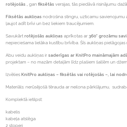
rotējošās ,
gan
fiksētās
versijas, tās piedāvā risinājumu da
Fiksētās aukliņas
nodrošina stingru, uzticamu savienojumu ar
ļaujot adīt brīvi un bez liekiem traucējumiem.
Savukārt
rotējošās aukliņas
aprīkotas ar
360° grozāmu sav
nepieciešama lielāka kustību brīvība. Šīs aukliņas pielāgoja
Abu veidu aukliņas ir
saderīgas ar KnitPro maināmajām a
projektam – no mazām detaļām līdz plašiem šallēm un dže
Izvēlies
KnitPro aukliņas – fiksētās vai rotējošās –, lai no
Materiāls: nerūsējošā tērauda ar neilona pārklājumu, sudraba
Komplektā ietilpst:
kabelis
kabeļa atslēga
2 stoperi