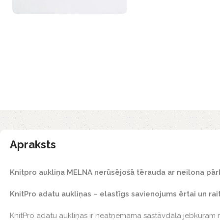
Apraksts
Knitpro aukliņa MELNA nerūsējošā tērauda ar neilona pā
KnitPro adatu aukliņas – elastīgs savienojums ērtai un rai
KnitPro adatu aukliņas ir neatņemama sastāvdaļa jebkura