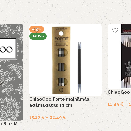
-15%
JAUNS
ChiaoGoo 
ChiaoGoo Forte maināmās
11,49
€
–
adāmadatas 13 cm
15,10
€
–
22,49
€
o S uz M