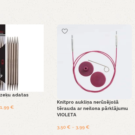
zeķu adatas
Knitpro aukliņa nerūsējošā
11,99
€
tērauda ar neilona pārklājumu
VIOLETA
3,50
€
–
3,99
€