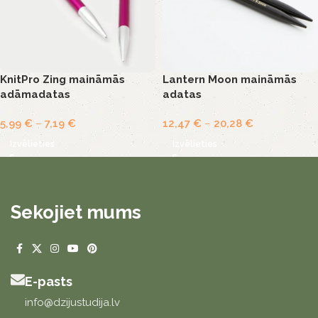
KnitPro Zing maināmās
Lantern Moon maināmās
adāmadatas
adatas
5,99
€
–
7,19
€
12,47
€
–
20,28
€
Izvēlieties
Izvēlieties
Sekojiet mums
E-pasts
info@dzijustudija.lv