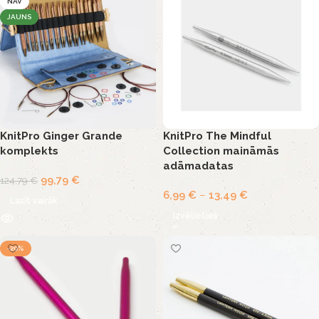
NAV
JAUNS
KnitPro Ginger Grande
KnitPro The Mindful
komplekts
Collection maināmās
adāmadatas
99,79
€
124,79
€
6,99
€
–
13,49
€
Lasīt vairāk
Izvēlieties
-20%