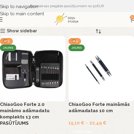
Skip to navigation
Bezmaksas piegāde pasūtījumiem no 50EUR
Skip to main content
0
Show sidebar
-27%
-15%
JAUNS
JAUNS
ChiaoGoo Forte 2.0
ChiaoGoo Forte maināmās
maināmo adāmadatu
adāmadatas 10 cm
komplekts 13 cm
15,10
€
–
22,49
€
PASŪTĪJUMS
Izvēlieties