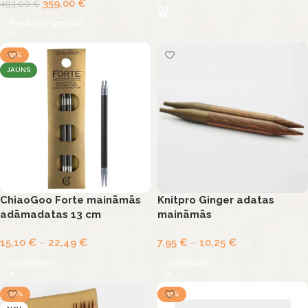
359,00
€
493,00
€
Pievienot grozam
-15%
JAUNS
ChiaoGoo Forte maināmās
Knitpro Ginger adatas
adāmadatas 13 cm
maināmās
15,10
€
–
22,49
€
7,95
€
–
10,25
€
Izvēlieties
Izvēlieties
-20%
-15%