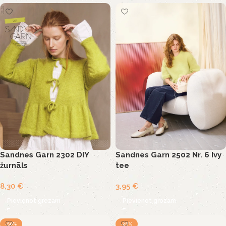
Sandnes Garn 2302 DIY
Sandnes Garn 2502 Nr. 6 Ivy
žurnāls
tee
8,30
€
3,95
€
Pievienot grozam
Pievienot grozam
-50%
-26%