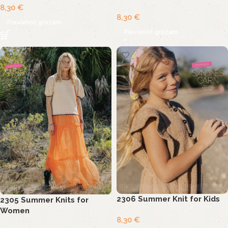
8,30
€
8,30
€
Pievienot grozam
Pievienot grozam
2306 Summer Knit for Kids
2305 Summer Knits for
Women
8,30
€