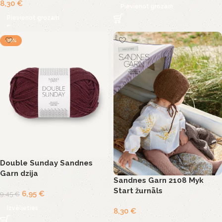
8,30
€
Pievienot grozam
Pievienot grozam
-26%
Double Sunday Sandnes
Garn dzija
Sandnes Garn 2108 Myk
Start žurnāls
6,95
€
9,45
€
Izvēlieties
8,30
€