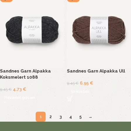
Sandnes Garn Alpakka
Sandnes Garn Alpakka Ull
Koksmelert 1088
6,95
€
9,45
€
4,73
€
9,45
€
Izvēlieties
Pievienot grozam
1
2
3
4
5
→