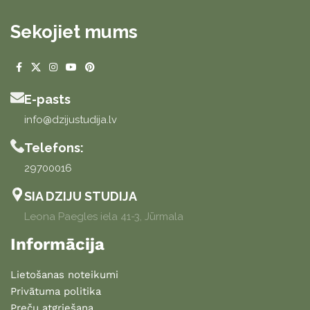
Sekojiet mums
E-pasts
info@dzijustudija.lv
Telefons:
29700016
SIA DZIJU STUDIJA
Leona Paegles iela 41-3, Jūrmala
Informācija
Lietošanas noteikumi
Privātuma politika
Preču atgriešana