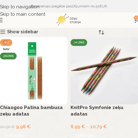
Skip to navigation
Bezmaksas piegāde pasūtījumiem no 50EUR
Skip to main content
0
Show sidebar
-5%
JAUNS
NAV
JAUNS
Chiaogoo Patina bambusa
KnitPro Symfonie zeķu
zeķu adatas
adatas
9,98
€
8,99
€
–
10,79
€
10,50
€
Izvēlieties
Izvēlieties