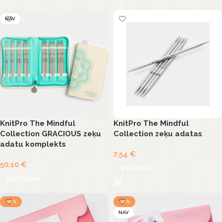
NAV
KnitPro The Mindful
KnitPro The Mindful
Collection GRACIOUS zeķu
Collection zeķu adatas
adatu komplekts
7,54
€
50,10
€
Izvēlieties
Lasīt vairāk
-20%
-20%
NAV