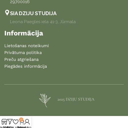
29700016
SIA DZIJU STUDIJA
Leona Paegles iela 41-3, Jūrmala
Informācija
Lietošanas noteikumi
Privātuma politika
Preču atgriešana
Piegādes informācija
2025 DZIJU STUDIJA
0
Veikals
Vēlmju saraksts
Filtri
Grozs
Mans konts