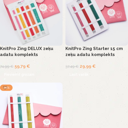
KnitPro Zing DELUX zeķu
KnitPro Zing Starter 15 cm
adatu komplekts
zeķu adatu komplekts
59,79
€
29,99
€
74,99
€
37,49
€
Pievienot grozam
Lasīt vairāk
-20%