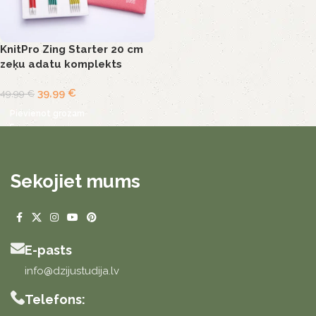
KnitPro Zing Starter 20 cm
zeķu adatu komplekts
39,99
€
49,99
€
Pievienot grozam
Sekojiet mums
E-pasts
info@dzijustudija.lv
Telefons: