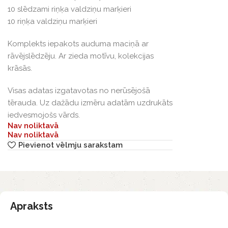
10 slēdzami riņķa valdziņu marķieri
10 riņķa valdziņu marķieri
Komplekts iepakots auduma maciņā ar
rāvējslēdzēju. Ar zieda motīvu, kolekcijas
krāsās.
Visas adatas izgatavotas no nerūsējošā
tērauda. Uz dažādu izmēru adatām uzdrukāts
iedvesmojošs vārds.
Nav noliktavā
Nav noliktavā
Pievienot vēlmju sarakstam
Apraksts