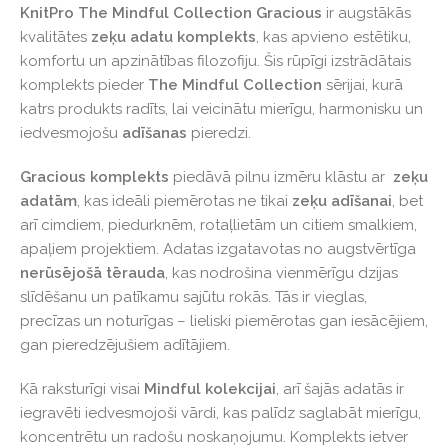
KnitPro The Mindful Collection Gracious
ir augstākās
kvalitātes
zeķu adatu komplekts
, kas apvieno estētiku,
komfortu un apzinātības filozofiju. Šis rūpīgi izstrādātais
komplekts pieder
The Mindful Collection
sērijai, kurā
katrs produkts radīts, lai veicinātu mierīgu, harmonisku un
iedvesmojošu
adīšanas
pieredzi.
Gracious komplekts
piedāvā pilnu izmēru klāstu ar
zeķu
adatām
, kas ideāli piemērotas ne tikai
zeķu adīšanai
, bet
arī cimdiem, piedurknēm, rotaļlietām un citiem smalkiem,
apaļiem projektiem. Adatas izgatavotas no augstvērtīga
nerūsējošā tērauda
, kas nodrošina vienmērīgu dzijas
slīdēšanu un patīkamu sajūtu rokās. Tās ir vieglas,
precīzas un noturīgas – lieliski piemērotas gan iesācējiem,
gan pieredzējušiem adītājiem.
Kā raksturīgi visai
Mindful kolekcijai
, arī šajās adatās ir
iegravēti iedvesmojoši vārdi, kas palīdz saglabāt mierīgu,
koncentrētu un radošu noskaņojumu. Komplekts ietver