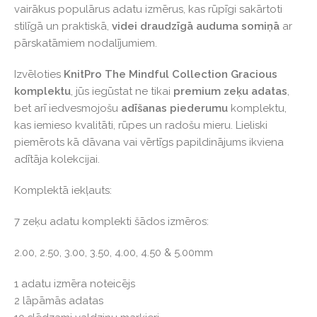
vairākus populārus adatu izmērus, kas rūpīgi sakārtoti
stilīgā un praktiskā,
videi draudzīgā auduma somiņā
ar
pārskatāmiem nodalījumiem.
Izvēloties
KnitPro The Mindful Collection Gracious
komplektu
, jūs iegūstat ne tikai
premium zeķu adatas
,
bet arī iedvesmojošu
adīšanas piederumu
komplektu,
kas iemieso kvalitāti, rūpes un radošu mieru. Lieliski
piemērots kā dāvana vai vērtīgs papildinājums ikviena
adītāja kolekcijai.
Komplektā iekļauts:
7 zeķu adatu komplekti šādos izmēros:
2.00, 2.50, 3.00, 3.50, 4.00, 4.50 & 5.00mm
1 adatu izmēra noteicējs
2 lāpāmās adatas