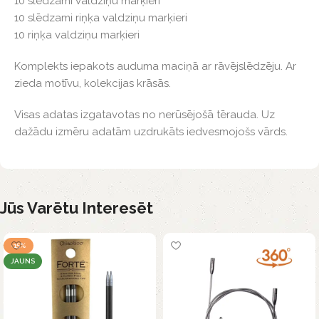
10 slēdzami valdziņu marķieri
10 slēdzami riņķa valdziņu marķieri
10 riņķa valdziņu marķieri
Komplekts iepakots auduma maciņā ar rāvējslēdzēju. Ar
zieda motīvu, kolekcijas krāsās.
Visas adatas izgatavotas no nerūsējošā tērauda. Uz
dažādu izmēru adatām uzdrukāts iedvesmojošs vārds.
Jūs Varētu Interesēt
-15%
JAUNS