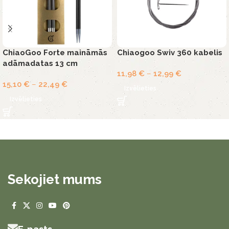
ChiaoGoo Forte maināmās
Chiaogoo Swiv 360 kabelis
adāmadatas 13 cm
11,98
€
–
12,99
€
15,10
€
–
22,49
€
Izvēlieties
Izvēlieties
Sekojiet mums