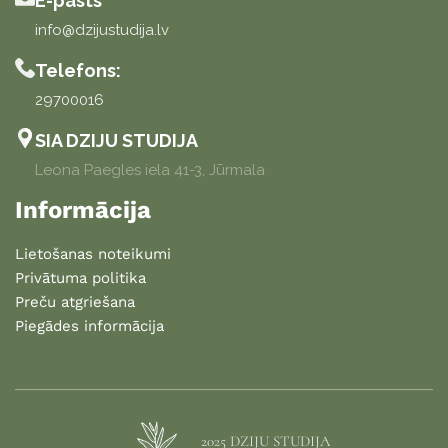
E-pasts
info@dzijustudija.lv
Telefons:
29700016
SIA DZIJU STUDIJA
Leona Paegles iela 41-3, Jūrmala
Informācija
Lietošanas noteikumi
Privātuma politika
Preču atgriešana
Piegādes informācija
2025 DZIJU STUDIJA