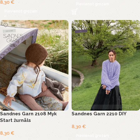
8,30
€
Pievienot grozam
Pievienot grozam
Sandnes Garn 2108 Myk
Sandnes Garn 2210 DIY
Start žurnāls
8,30
€
8,30
€
Pievienot grozam