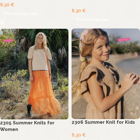
8,30
€
8,30
€
Pievienot grozam
Pievienot grozam
2306 Summer Knit for Kids
2305 Summer Knits for
Women
8,30
€