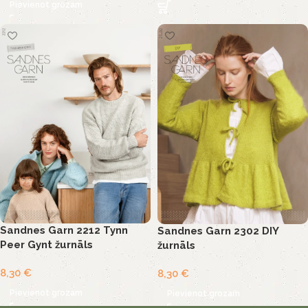
Pievienot grozam
Sandnes Garn 2212 Tynn
Sandnes Garn 2302 DIY
Peer Gynt žurnāls
žurnāls
8,30
€
8,30
€
Pievienot grozam
Pievienot grozam