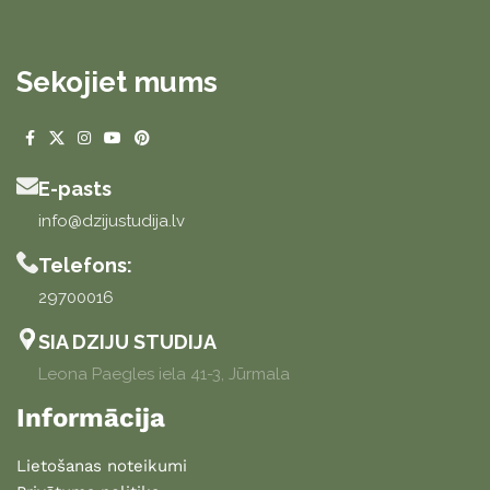
Sekojiet mums
E-pasts
info@dzijustudija.lv
Telefons:
29700016
SIA DZIJU STUDIJA
Leona Paegles iela 41-3, Jūrmala
Informācija
Lietošanas noteikumi